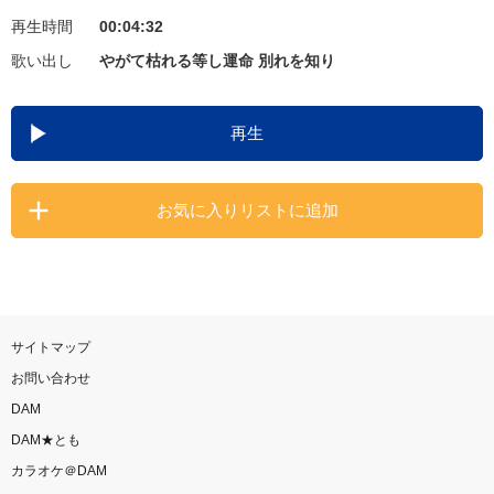
再生時間
00:04:32
お知らせ
よくあるご質問
歌い出し
やがて枯れる等し運命 別れを知り
DAMの新曲・ランキングなど
再生
カラオケ最新情報をチェック！
お気に入りリストに追加
自宅でカラオケ歌い放題！
家族や友達と一緒に！練習にも！
サイトマップ
お問い合わせ
DAM
DAM★とも
カラオケ＠DAM