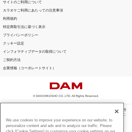
サイトのご利用について
カラオケご利用にあたっての注意事項
利用規約
特定商取引法に基づく表示
プライバシーポリシー
クッキー設定
インフォマティブデータの取得について
ご契約方法
企業情報（コーポレートサイト）
© DAIICHIKOSHO CO.,LTD. All Rights Reserved.
このサイトに掲載されている一切の文章・画像・写真・動画・音声等を、手段や形態
を問わず、著作権法の定める範囲を超えて無断で複製、転載、ファイル化などするこ
とを禁じます。
We use cookies to improve your experience on our website, to
personalize content and ads and to analyze our traffic. Please
楽曲及びコンテンツは、機種によりご利用いただけない場合があります。
click [Cookie Settings] to customize your cookie settings on our
楽曲及びコンテンツの配信日、配信内容が変更になる場合があります。