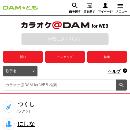
曲を探す
店を探す
マイページ
メニュー
ログイン
マイページ
お気に入りリスト
動画からさがす
録音からさがす
プレミアムサービス
新曲
ランキング
特集
DAM★とも動画
閉じる
ヘルプ
DAM★とも録音
カラオケ＠DAM
つくし
ユーザー検索
[ツクシ]
にしな
キャンペーン