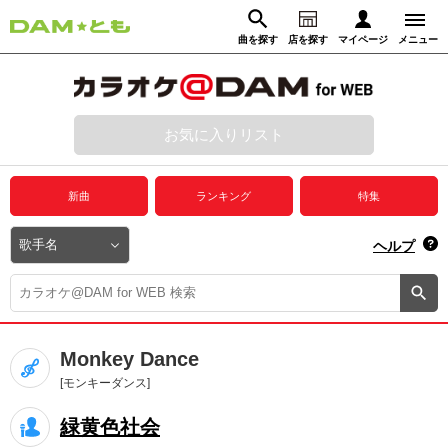
曲を探す
店を探す
マイページ
メニュー
ログイン
マイページ
お気に入りリスト
動画からさがす
録音からさがす
プレミアムサービス
新曲
ランキング
特集
DAM★とも動画
閉じる
ヘルプ
DAM★とも録音
カラオケ＠DAM
Monkey Dance
ユーザー検索
[モンキーダンス]
緑黄色社会
キャンペーン