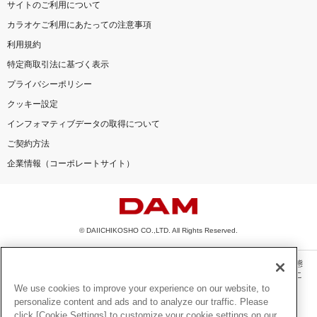
サイトのご利用について
カラオケご利用にあたっての注意事項
利用規約
特定商取引法に基づく表示
プライバシーポリシー
クッキー設定
インフォマティブデータの取得について
ご契約方法
企業情報（コーポレートサイト）
© DAIICHIKOSHO CO.,LTD. All Rights Reserved.
このサイトに掲載されている一切の文章・画像・写真・動画・音声等を、手段や形態
を問わず、著作権法の定める範囲を超えて無断で複製、転載、ファイル化などするこ
とを禁じます。
We use cookies to improve your experience on our website, to
personalize content and ads and to analyze our traffic. Please
楽曲及びコンテンツは、機種によりご利用いただけない場合があります。
click [Cookie Settings] to customize your cookie settings on our
楽曲及びコンテンツの配信日、配信内容が変更になる場合があります。