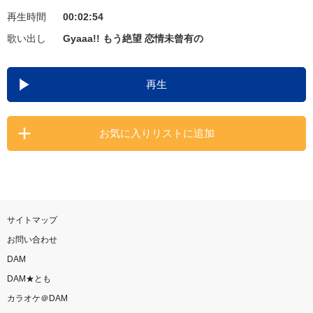
再生時間
00:02:54
お知らせ
よくあるご質問
歌い出し
Gyaaa!! もう絶望 恋情未曾有の
DAMの新曲・ランキングなど
再生
カラオケ最新情報をチェック！
お気に入りリストに追加
自宅でカラオケ歌い放題！
家族や友達と一緒に！練習にも！
サイトマップ
お問い合わせ
DAM
DAM★とも
カラオケ＠DAM