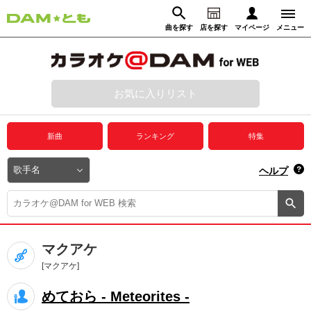
曲を探す
店を探す
マイページ
メニュー
ログイン
マイページ
お気に入りリスト
動画からさがす
録音からさがす
プレミアムサービス
新曲
ランキング
特集
DAM★とも動画
閉じる
ヘルプ
DAM★とも録音
カラオケ＠DAM
マクアケ
ユーザー検索
[マクアケ]
めておら - Meteorites -
キャンペーン