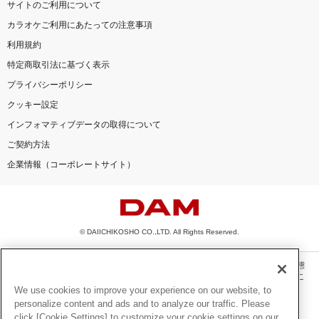
サイトのご利用について
カラオケご利用にあたっての注意事項
利用規約
特定商取引法に基づく表示
プライバシーポリシー
クッキー設定
インフォマティブデータの取得について
ご契約方法
企業情報（コーポレートサイト）
© DAIICHIKOSHO CO.,LTD. All Rights Reserved.
このサイトに掲載されている一切の文章・画像・写真・動画・音声等を、手段や形態
を問わず、著作権法の定める範囲を超えて無断で複製、転載、ファイル化などするこ
とを禁じます。
We use cookies to improve your experience on our website, to
personalize content and ads and to analyze our traffic. Please
楽曲及びコンテンツは、機種によりご利用いただけない場合があります。
click [Cookie Settings] to customize your cookie settings on our
楽曲及びコンテンツの配信日、配信内容が変更になる場合があります。