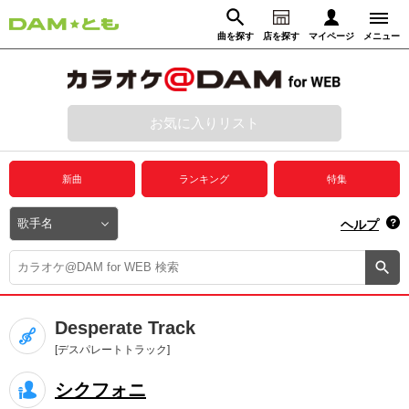
曲を探す
店を探す
マイページ
メニュー
ログイン
マイページ
お気に入りリスト
動画からさがす
録音からさがす
プレミアムサービス
新曲
ランキング
特集
DAM★とも動画
閉じる
ヘルプ
DAM★とも録音
カラオケ＠DAM
Desperate Track
ユーザー検索
[デスパレートトラック]
シクフォニ
キャンペーン