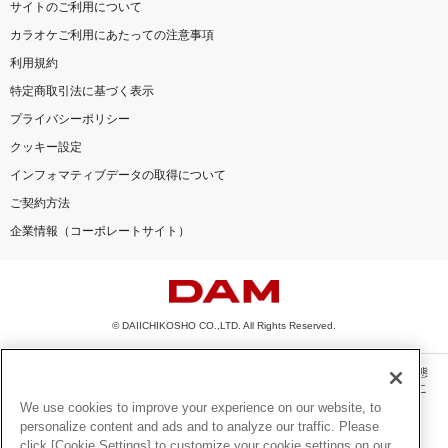
サイトのご利用について
カラオケご利用にあたっての注意事項
利用規約
特定商取引法に基づく表示
プライバシーポリシー
クッキー設定
インフォマティブデータの取得について
ご契約方法
企業情報（コーポレートサイト）
© DAIICHIKOSHO CO.,LTD. All Rights Reserved.
このサイトに掲載されている一切の文章・画像・写真・動画・音声等を、手段や形態
を問わず、著作権法の定める範囲を超えて無断で複製、転載、ファイル化などするこ
とを禁じます。
We use cookies to improve your experience on our website, to
personalize content and ads and to analyze our traffic. Please
楽曲及びコンテンツは、機種によりご利用いただけない場合があります。
click [Cookie Settings] to customize your cookie settings on our
楽曲及びコンテンツの配信日、配信内容が変更になる場合があります。