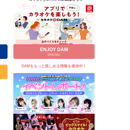
キャンペーン
お知らせ
よくあるご質問
DAMの新曲・ランキングなど
カラオケ最新情報をチェック！
ENJOY DAM
SPECIAL
DAMをもっと楽しめる情報を発信中！
自宅でカラオケ歌い放題！
家族や友達と一緒に！練習にも！