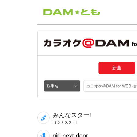
新曲
みんなスター!
[ミンナスター]
girl next door