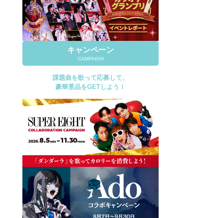
キャンペーン
CAMPAIGN
課題曲を歌って応募して、
豪華景品をGETしよう！