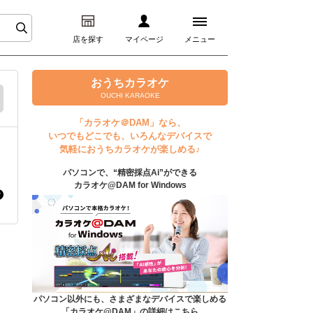
店を探す
マイページ
メニュー
ログイン
おうちカラオケ
OUCHI KARAOKE
マイページ
「カラオケ＠DAM」なら、
いつでもどこでも、いろんなデバイスで
プレミアムサービス
気軽におうちカラオケが楽しめる♪
パソコンで、“精密採点Ai”ができる
DAM★とも動画
カラオケ@DAM for Windows
DAM★とも録音
カラオケ＠DAM
ユーザー検索
パソコン以外にも、さまざまなデバイスで楽しめる
「カラオケ@DAM」の詳細はこちら