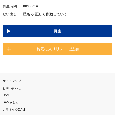
再生時間
00:03:14
お知らせ
よくあるご質問
歌い出し
堕ちろ 正しく作動していく
DAMの新曲・ランキングなど
再生
カラオケ最新情報をチェック！
お気に入りリストに追加
自宅でカラオケ歌い放題！
家族や友達と一緒に！練習にも！
サイトマップ
お問い合わせ
DAM
DAM★とも
カラオケ＠DAM