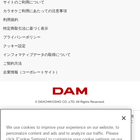
サイトのご利用について
カラオケご利用にあたっての注意事項
利用規約
特定商取引法に基づく表示
プライバシーポリシー
クッキー設定
インフォマティブデータの取得について
ご契約方法
企業情報（コーポレートサイト）
© DAIICHIKOSHO CO.,LTD. All Rights Reserved.
このサイトに掲載されている一切の文章・画像・写真・動画・音声等を、手段や形態
を問わず、著作権法の定める範囲を超えて無断で複製、転載、ファイル化などするこ
とを禁じます。
We use cookies to improve your experience on our website, to
personalize content and ads and to analyze our traffic. Please
楽曲及びコンテンツは、機種によりご利用いただけない場合があります。
click [Cookie Settings] to customize your cookie settings on our
楽曲及びコンテンツの配信日、配信内容が変更になる場合があります。