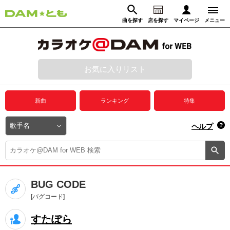
曲を探す
店を探す
マイページ
メニュー
ログイン
マイページ
お気に入りリスト
動画からさがす
録音からさがす
プレミアムサービス
新曲
ランキング
特集
DAM★とも動画
閉じる
ヘルプ
DAM★とも録音
カラオケ＠DAM
BUG CODE
ユーザー検索
[バグコード]
すたぽら
キャンペーン