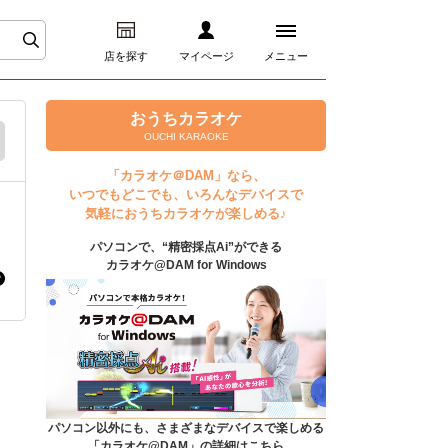
店を探す
マイページ
メニュー
ログイン
おうちカラオケ
OUCHI KARAOKE
マイページ
「カラオケ＠DAM」なら、
いつでもどこでも、いろんなデバイスで
プレミアムサービス
気軽におうちカラオケが楽しめる♪
パソコンで、“精密採点Ai”ができる
DAM★とも動画
カラオケ@DAM for Windows
DAM★とも録音
カラオケ＠DAM
ユーザー検索
パソコン以外にも、さまざまなデバイスで楽しめる
「カラオケ@DAM」の詳細はこちら