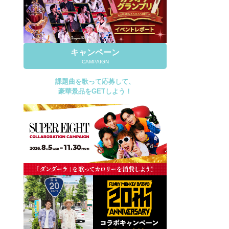
キャンペーン
CAMPAIGN
課題曲を歌って応募して、
豪華景品をGETしよう！