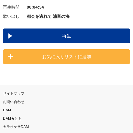
再生時間
00:04:34
お知らせ
よくあるご質問
歌い出し
都会を逃れて 浦富の海
DAMの新曲・ランキングなど
再生
カラオケ最新情報をチェック！
お気に入りリストに追加
自宅でカラオケ歌い放題！
家族や友達と一緒に！練習にも！
サイトマップ
お問い合わせ
DAM
DAM★とも
カラオケ＠DAM