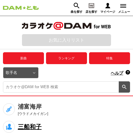
曲を探す
店を探す
マイページ
メニュー
ログイン
マイページ
お気に入りリスト
動画からさがす
録音からさがす
プレミアムサービス
新曲
ランキング
特集
DAM★とも動画
閉じる
ヘルプ
DAM★とも録音
カラオケ＠DAM
浦富海岸
ユーザー検索
[ウラドメカイガン]
三船和子
キャンペーン