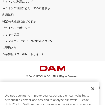
サイトのご利用について
カラオケご利用にあたっての注意事項
利用規約
特定商取引法に基づく表示
プライバシーポリシー
クッキー設定
インフォマティブデータの取得について
ご契約方法
企業情報（コーポレートサイト）
© DAIICHIKOSHO CO.,LTD. All Rights Reserved.
このサイトに掲載されている一切の文章・画像・写真・動画・音声等を、手段や形態
を問わず、著作権法の定める範囲を超えて無断で複製、転載、ファイル化などするこ
とを禁じます。
We use cookies to improve your experience on our website, to
personalize content and ads and to analyze our traffic. Please
楽曲及びコンテンツは、機種によりご利用いただけない場合があります。
click [Cookie Settings] to customize your cookie settings on our
楽曲及びコンテンツの配信日、配信内容が変更になる場合があります。