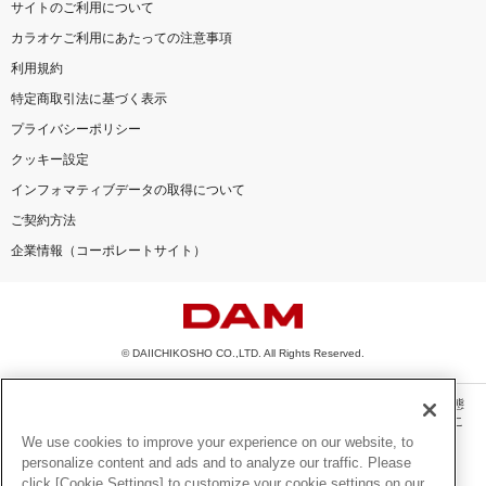
サイトのご利用について
カラオケご利用にあたっての注意事項
利用規約
特定商取引法に基づく表示
プライバシーポリシー
クッキー設定
インフォマティブデータの取得について
ご契約方法
企業情報（コーポレートサイト）
© DAIICHIKOSHO CO.,LTD. All Rights Reserved.
このサイトに掲載されている一切の文章・画像・写真・動画・音声等を、手段や形態
を問わず、著作権法の定める範囲を超えて無断で複製、転載、ファイル化などするこ
とを禁じます。
We use cookies to improve your experience on our website, to
personalize content and ads and to analyze our traffic. Please
楽曲及びコンテンツは、機種によりご利用いただけない場合があります。
click [Cookie Settings] to customize your cookie settings on our
楽曲及びコンテンツの配信日、配信内容が変更になる場合があります。