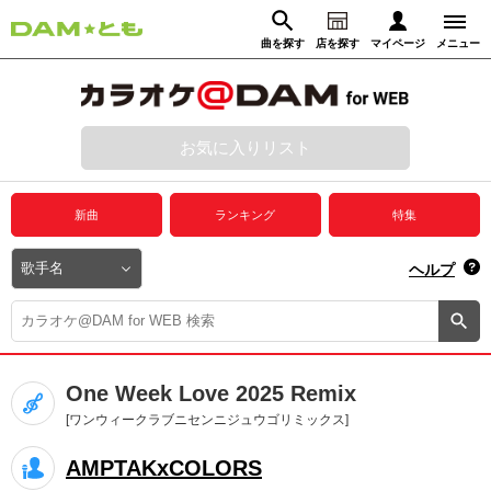
曲を探す
店を探す
マイページ
メニュー
ログイン
マイページ
お気に入りリスト
動画からさがす
録音からさがす
プレミアムサービス
新曲
ランキング
特集
DAM★とも動画
閉じる
ヘルプ
DAM★とも録音
カラオケ＠DAM
One Week Love 2025 Remix
ユーザー検索
[ワンウィークラブニセンニジュウゴリミックス]
AMPTAKxCOLORS
キャンペーン