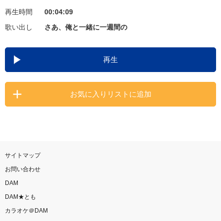
再生時間
00:04:09
お知らせ
よくあるご質問
歌い出し
さあ、俺と一緒に一週間の
DAMの新曲・ランキングなど
再生
カラオケ最新情報をチェック！
お気に入りリストに追加
自宅でカラオケ歌い放題！
家族や友達と一緒に！練習にも！
サイトマップ
お問い合わせ
DAM
DAM★とも
カラオケ＠DAM