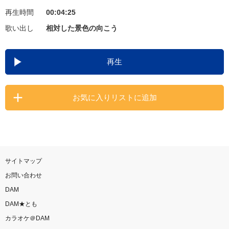
再生時間
00:04:25
お知らせ
よくあるご質問
歌い出し
相対した景色の向こう
DAMの新曲・ランキングなど
再生
カラオケ最新情報をチェック！
お気に入りリストに追加
自宅でカラオケ歌い放題！
家族や友達と一緒に！練習にも！
サイトマップ
お問い合わせ
DAM
DAM★とも
カラオケ＠DAM