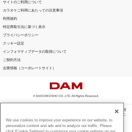
サイトのご利用について
カラオケご利用にあたっての注意事項
利用規約
特定商取引法に基づく表示
プライバシーポリシー
クッキー設定
インフォマティブデータの取得について
ご契約方法
企業情報（コーポレートサイト）
© DAIICHIKOSHO CO.,LTD. All Rights Reserved.
このサイトに掲載されている一切の文章・画像・写真・動画・音声等を、手段や形態
を問わず、著作権法の定める範囲を超えて無断で複製、転載、ファイル化などするこ
とを禁じます。
We use cookies to improve your experience on our website, to
personalize content and ads and to analyze our traffic. Please
楽曲及びコンテンツは、機種によりご利用いただけない場合があります。
click [Cookie Settings] to customize your cookie settings on our
楽曲及びコンテンツの配信日、配信内容が変更になる場合があります。