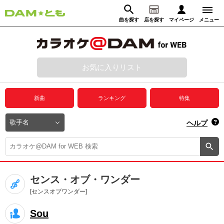
曲を探す
店を探す
マイページ
メニュー
ログイン
マイページ
お気に入りリスト
動画からさがす
録音からさがす
プレミアムサービス
新曲
ランキング
特集
DAM★とも動画
閉じる
ヘルプ
DAM★とも録音
カラオケ＠DAM
センス・オブ・ワンダー
ユーザー検索
[センスオブワンダー]
Sou
キャンペーン