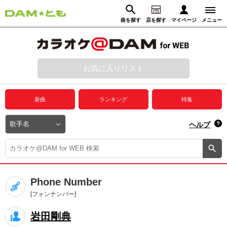
曲を探す
店を探す
マイページ
メニュー
ログイン
マイページ
お気に入りリスト
動画からさがす
録音からさがす
プレミアムサービス
新曲
ランキング
特集
DAM★とも動画
閉じる
ヘルプ
DAM★とも録音
カラオケ＠DAM
Phone Number
ユーザー検索
[フォンナンバー]
岩田剛典
キャンペーン