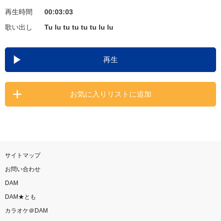
再生時間
00:03:03
お知らせ
よくあるご質問
歌い出し
Tu lu tu tu tu tu lu lu
DAMの新曲・ランキングなど
再生
カラオケ最新情報をチェック！
お気に入りリストに追加
自宅でカラオケ歌い放題！
家族や友達と一緒に！練習にも！
サイトマップ
お問い合わせ
DAM
DAM★とも
カラオケ＠DAM