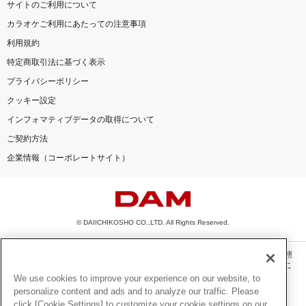
サイトのご利用について
カラオケご利用にあたっての注意事項
利用規約
特定商取引法に基づく表示
プライバシーポリシー
クッキー設定
インフォマティブデータの取得について
ご契約方法
企業情報（コーポレートサイト）
© DAIICHIKOSHO CO.,LTD. All Rights Reserved.
このサイトに掲載されている一切の文章・画像・写真・動画・音声等を、手段や形態
を問わず、著作権法の定める範囲を超えて無断で複製、転載、ファイル化などするこ
とを禁じます。
We use cookies to improve your experience on our website, to
personalize content and ads and to analyze our traffic. Please
楽曲及びコンテンツは、機種によりご利用いただけない場合があります。
click [Cookie Settings] to customize your cookie settings on our
楽曲及びコンテンツの配信日、配信内容が変更になる場合があります。