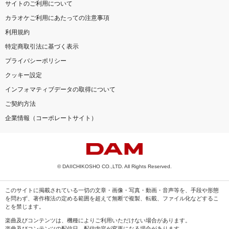
サイトのご利用について
カラオケご利用にあたっての注意事項
利用規約
特定商取引法に基づく表示
プライバシーポリシー
クッキー設定
インフォマティブデータの取得について
ご契約方法
企業情報（コーポレートサイト）
© DAIICHIKOSHO CO.,LTD. All Rights Reserved.
このサイトに掲載されている一切の文章・画像・写真・動画・音声等を、手段や形態
を問わず、著作権法の定める範囲を超えて無断で複製、転載、ファイル化などするこ
とを禁じます。
楽曲及びコンテンツは、機種によりご利用いただけない場合があります。
楽曲及びコンテンツの配信日、配信内容が変更になる場合があります。