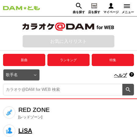
曲を探す
店を探す
マイページ
メニュー
ログイン
マイページ
お気に入りリスト
動画からさがす
録音からさがす
プレミアムサービス
新曲
ランキング
特集
DAM★とも動画
閉じる
ヘルプ
DAM★とも録音
カラオケ＠DAM
RED ZONE
ユーザー検索
[レッドゾーン]
LiSA
キャンペーン