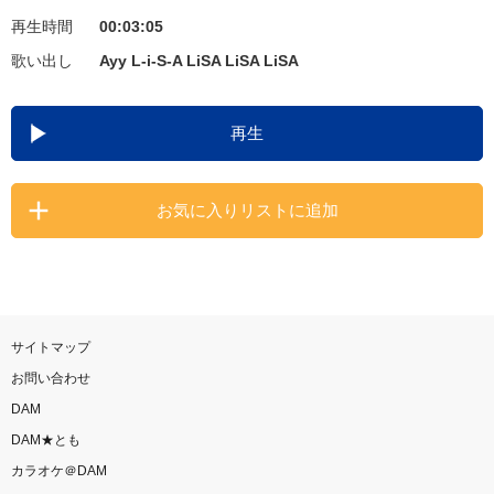
再生時間
00:03:05
お知らせ
よくあるご質問
歌い出し
Ayy L-i-S-A LiSA LiSA LiSA
DAMの新曲・ランキングなど
再生
カラオケ最新情報をチェック！
お気に入りリストに追加
自宅でカラオケ歌い放題！
家族や友達と一緒に！練習にも！
サイトマップ
お問い合わせ
DAM
DAM★とも
カラオケ＠DAM