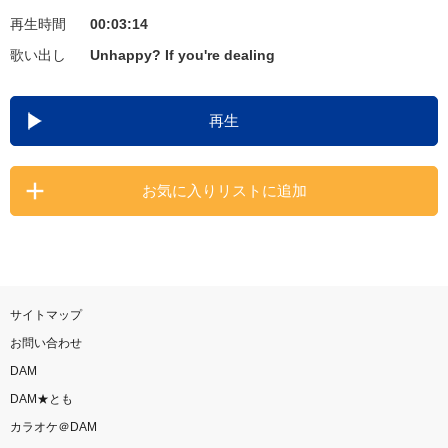
再生時間
00:03:14
お知らせ
よくあるご質問
歌い出し
Unhappy? If you're dealing
DAMの新曲・ランキングなど
再生
カラオケ最新情報をチェック！
お気に入りリストに追加
自宅でカラオケ歌い放題！
家族や友達と一緒に！練習にも！
サイトマップ
お問い合わせ
DAM
DAM★とも
カラオケ＠DAM