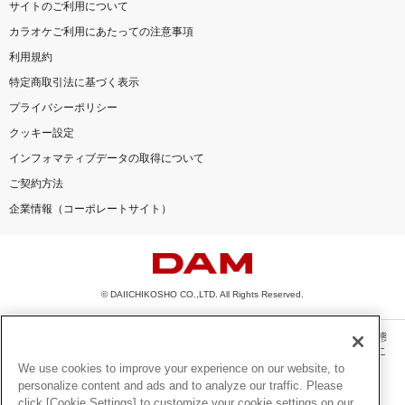
サイトのご利用について
カラオケご利用にあたっての注意事項
利用規約
特定商取引法に基づく表示
プライバシーポリシー
クッキー設定
インフォマティブデータの取得について
ご契約方法
企業情報（コーポレートサイト）
© DAIICHIKOSHO CO.,LTD. All Rights Reserved.
このサイトに掲載されている一切の文章・画像・写真・動画・音声等を、手段や形態
を問わず、著作権法の定める範囲を超えて無断で複製、転載、ファイル化などするこ
とを禁じます。
We use cookies to improve your experience on our website, to
personalize content and ads and to analyze our traffic. Please
楽曲及びコンテンツは、機種によりご利用いただけない場合があります。
click [Cookie Settings] to customize your cookie settings on our
楽曲及びコンテンツの配信日、配信内容が変更になる場合があります。