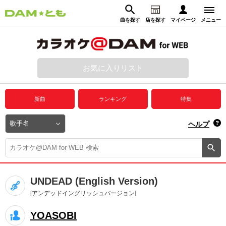
曲を探す
店を探す
マイページ
メニュー
ログイン
マイページ
お気に入りリスト
動画からさがす
録音からさがす
プレミアムサービス
新曲
ランキング
特集
DAM★とも動画
閉じる
ヘルプ
DAM★とも録音
カラオケ＠DAM
UNDEAD (English Version)
ユーザー検索
[アンデッドイングリッシュバージョン]
YOASOBI
キャンペーン