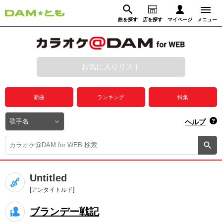
曲を探す
店を探す
マイページ
メニュー
ログイン
マイページ
お気に入りリスト
動画からさがす
録音からさがす
プレミアムサービス
新曲
ランキング
特集
DAM★とも動画
閉じる
ヘルプ
DAM★とも録音
カラオケ＠DAM
Untitled
ユーザー検索
[アンタイトルド]
ブランデー戦記
キャンペーン