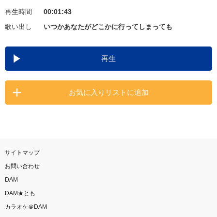
再生時間
00:01:43
お知らせ
よくあるご質問
歌い出し
いつかあなたがどこかに行ってしまっても
DAMの新曲・ランキングなど
再生
カラオケ最新情報をチェック！
お気に入りリストに追加
自宅でカラオケ歌い放題！
家族や友達と一緒に！練習にも！
サイトマップ
お問い合わせ
DAM
DAM★とも
カラオケ＠DAM