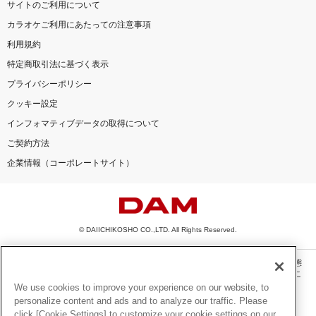
サイトのご利用について
カラオケご利用にあたっての注意事項
利用規約
特定商取引法に基づく表示
プライバシーポリシー
クッキー設定
インフォマティブデータの取得について
ご契約方法
企業情報（コーポレートサイト）
© DAIICHIKOSHO CO.,LTD. All Rights Reserved.
このサイトに掲載されている一切の文章・画像・写真・動画・音声等を、手段や形態
を問わず、著作権法の定める範囲を超えて無断で複製、転載、ファイル化などするこ
とを禁じます。
We use cookies to improve your experience on our website, to
personalize content and ads and to analyze our traffic. Please
楽曲及びコンテンツは、機種によりご利用いただけない場合があります。
click [Cookie Settings] to customize your cookie settings on our
楽曲及びコンテンツの配信日、配信内容が変更になる場合があります。