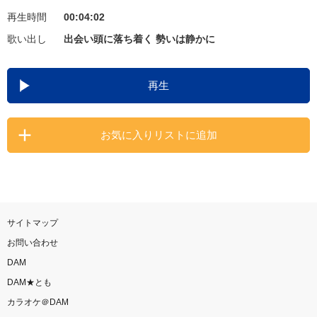
再生時間
00:04:02
お知らせ
よくあるご質問
歌い出し
出会い頭に落ち着く 勢いは静かに
DAMの新曲・ランキングなど
再生
カラオケ最新情報をチェック！
お気に入りリストに追加
自宅でカラオケ歌い放題！
家族や友達と一緒に！練習にも！
サイトマップ
お問い合わせ
DAM
DAM★とも
カラオケ＠DAM