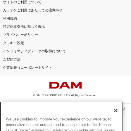
サイトのご利用について
カラオケご利用にあたっての注意事項
利用規約
特定商取引法に基づく表示
プライバシーポリシー
クッキー設定
インフォマティブデータの取得について
ご契約方法
企業情報（コーポレートサイト）
© DAIICHIKOSHO CO.,LTD. All Rights Reserved.
このサイトに掲載されている一切の文章・画像・写真・動画・音声等を、手段や形態
を問わず、著作権法の定める範囲を超えて無断で複製、転載、ファイル化などするこ
とを禁じます。
We use cookies to improve your experience on our website, to
personalize content and ads and to analyze our traffic. Please
楽曲及びコンテンツは、機種によりご利用いただけない場合があります。
click [Cookie Settings] to customize your cookie settings on our
楽曲及びコンテンツの配信日、配信内容が変更になる場合があります。