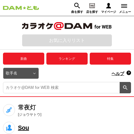
曲を探す
店を探す
マイページ
メニュー
ログイン
マイページ
お気に入りリスト
動画からさがす
録音からさがす
プレミアムサービス
新曲
ランキング
特集
DAM★とも動画
閉じる
ヘルプ
DAM★とも録音
カラオケ＠DAM
常夜灯
ユーザー検索
[ジョウヤトウ]
Sou
キャンペーン