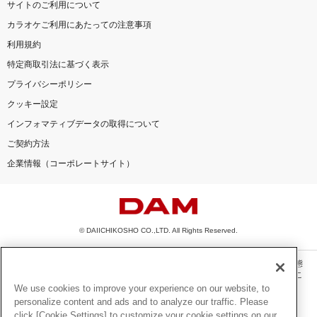
サイトのご利用について
カラオケご利用にあたっての注意事項
利用規約
特定商取引法に基づく表示
プライバシーポリシー
クッキー設定
インフォマティブデータの取得について
ご契約方法
企業情報（コーポレートサイト）
© DAIICHIKOSHO CO.,LTD. All Rights Reserved.
このサイトに掲載されている一切の文章・画像・写真・動画・音声等を、手段や形態
を問わず、著作権法の定める範囲を超えて無断で複製、転載、ファイル化などするこ
とを禁じます。
We use cookies to improve your experience on our website, to
personalize content and ads and to analyze our traffic. Please
楽曲及びコンテンツは、機種によりご利用いただけない場合があります。
click [Cookie Settings] to customize your cookie settings on our
楽曲及びコンテンツの配信日、配信内容が変更になる場合があります。