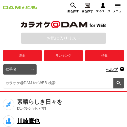
曲を探す
店を探す
マイページ
メニュー
ログイン
マイページ
お気に入りリスト
動画からさがす
録音からさがす
プレミアムサービス
新曲
ランキング
特集
DAM★とも動画
閉じる
ヘルプ
DAM★とも録音
カラオケ＠DAM
素晴らしき日々を
ユーザー検索
[スバラシキヒビヲ]
川崎鷹也
キャンペーン