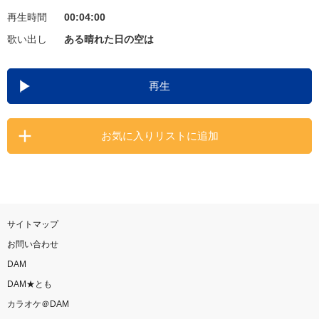
再生時間
00:04:00
お知らせ
よくあるご質問
歌い出し
ある晴れた日の空は
DAMの新曲・ランキングなど
再生
カラオケ最新情報をチェック！
お気に入りリストに追加
自宅でカラオケ歌い放題！
家族や友達と一緒に！練習にも！
サイトマップ
お問い合わせ
DAM
DAM★とも
カラオケ＠DAM