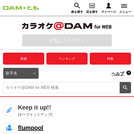
曲を探す
店を探す
マイページ
メニュー
ログイン
マイページ
お気に入りリスト
動画からさがす
録音からさがす
プレミアムサービス
新曲
ランキング
特集
DAM★とも動画
閉じる
ヘルプ
DAM★とも録音
カラオケ＠DAM
Keep it up!!
ユーザー検索
[キープイットアップ]
flumpool
キャンペーン