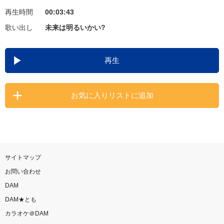
再生時間
00:03:43
お知らせ
よくあるご質問
歌い出し
未来は明るいかい?
DAMの新曲・ランキングなど
再生
カラオケ最新情報をチェック！
お気に入りリストに追加
自宅でカラオケ歌い放題！
家族や友達と一緒に！練習にも！
サイトマップ
お問い合わせ
DAM
DAM★とも
カラオケ＠DAM