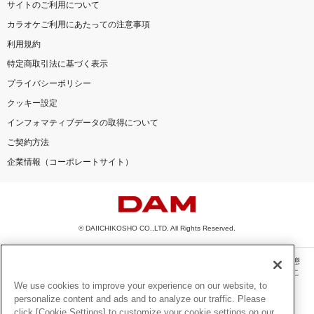
サイトのご利用について
カラオケご利用にあたっての注意事項
利用規約
特定商取引法に基づく表示
プライバシーポリシー
クッキー設定
インフォマティブデータの取得について
ご契約方法
企業情報（コーポレートサイト）
© DAIICHIKOSHO CO.,LTD. All Rights Reserved.
このサイトに掲載されている一切の文章・画像・写真・動画・音声等を、手段や形態
を問わず、著作権法の定める範囲を超えて無断で複製、転載、ファイル化などするこ
とを禁じます。
We use cookies to improve your experience on our website, to
personalize content and ads and to analyze our traffic. Please
楽曲及びコンテンツは、機種によりご利用いただけない場合があります。
click [Cookie Settings] to customize your cookie settings on our
楽曲及びコンテンツの配信日、配信内容が変更になる場合があります。