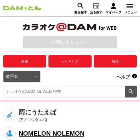
曲を探す
店を探す
マイページ
メニュー
ログイン
マイページ
お気に入りリスト
動画からさがす
録音からさがす
プレミアムサービス
新曲
ランキング
特集
DAM★とも動画
閉じる
ヘルプ
DAM★とも録音
カラオケ＠DAM
雨にうたえば
ユーザー検索
[アメニウタエバ]
NOMELON NOLEMON
キャンペーン