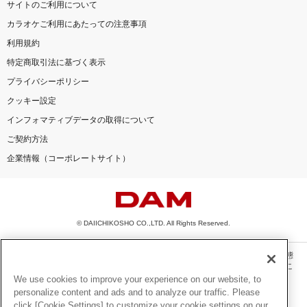
サイトのご利用について
カラオケご利用にあたっての注意事項
利用規約
特定商取引法に基づく表示
プライバシーポリシー
クッキー設定
インフォマティブデータの取得について
ご契約方法
企業情報（コーポレートサイト）
© DAIICHIKOSHO CO.,LTD. All Rights Reserved.
このサイトに掲載されている一切の文章・画像・写真・動画・音声等を、手段や形態
を問わず、著作権法の定める範囲を超えて無断で複製、転載、ファイル化などするこ
とを禁じます。
We use cookies to improve your experience on our website, to
personalize content and ads and to analyze our traffic. Please
楽曲及びコンテンツは、機種によりご利用いただけない場合があります。
click [Cookie Settings] to customize your cookie settings on our
楽曲及びコンテンツの配信日、配信内容が変更になる場合があります。