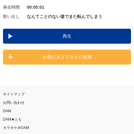
再生時間
00:05:01
お知らせ
よくあるご質問
歌い出し
なんてことのない道でまた転んでしまう
DAMの新曲・ランキングなど
再生
カラオケ最新情報をチェック！
お気に入りリストに追加
自宅でカラオケ歌い放題！
家族や友達と一緒に！練習にも！
サイトマップ
お問い合わせ
DAM
DAM★とも
カラオケ＠DAM