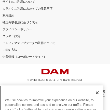
サイトのご利用について
カラオケご利用にあたっての注意事項
利用規約
特定商取引法に基づく表示
プライバシーポリシー
クッキー設定
インフォマティブデータの取得について
ご契約方法
企業情報（コーポレートサイト）
© DAIICHIKOSHO CO.,LTD. All Rights Reserved.
このサイトに掲載されている一切の文章・画像・写真・動画・音声等を、手段や形態
を問わず、著作権法の定める範囲を超えて無断で複製、転載、ファイル化などするこ
とを禁じます。
We use cookies to improve your experience on our website, to
personalize content and ads and to analyze our traffic. Please
楽曲及びコンテンツは、機種によりご利用いただけない場合があります。
click [Cookie Settings] to customize your cookie settings on our
楽曲及びコンテンツの配信日、配信内容が変更になる場合があります。