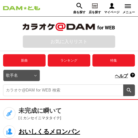
曲を探す
店を探す
マイページ
メニュー
ログイン
マイページ
お気に入りリスト
動画からさがす
録音からさがす
プレミアムサービス
新曲
ランキング
特集
DAM★とも動画
閉じる
ヘルプ
DAM★とも録音
カラオケ＠DAM
未完成に瞬いて
ユーザー検索
[ミカンセイニマタタイテ]
おいしくるメロンパン
キャンペーン