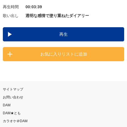
再生時間
00:03:39
お知らせ
よくあるご質問
歌い出し
透明な感情で塗り重ねたダイアリー
DAMの新曲・ランキングなど
再生
カラオケ最新情報をチェック！
お気に入りリストに追加
自宅でカラオケ歌い放題！
家族や友達と一緒に！練習にも！
サイトマップ
お問い合わせ
DAM
DAM★とも
カラオケ＠DAM