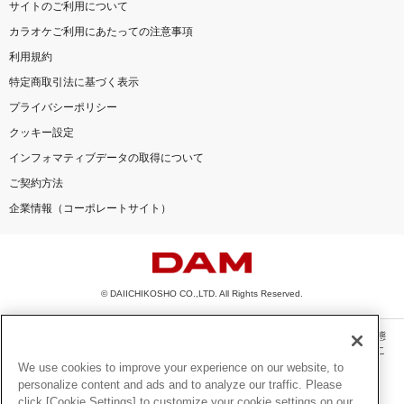
サイトのご利用について
カラオケご利用にあたっての注意事項
利用規約
特定商取引法に基づく表示
プライバシーポリシー
クッキー設定
インフォマティブデータの取得について
ご契約方法
企業情報（コーポレートサイト）
© DAIICHIKOSHO CO.,LTD. All Rights Reserved.
このサイトに掲載されている一切の文章・画像・写真・動画・音声等を、手段や形態
を問わず、著作権法の定める範囲を超えて無断で複製、転載、ファイル化などするこ
とを禁じます。
We use cookies to improve your experience on our website, to
personalize content and ads and to analyze our traffic. Please
楽曲及びコンテンツは、機種によりご利用いただけない場合があります。
click [Cookie Settings] to customize your cookie settings on our
楽曲及びコンテンツの配信日、配信内容が変更になる場合があります。