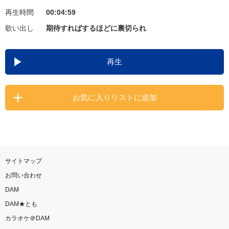
再生時間
00:04:59
お知らせ
よくあるご質問
歌い出し
期待すればするほどに裏切られ
DAMの新曲・ランキングなど
再生
カラオケ最新情報をチェック！
お気に入りリストに追加
自宅でカラオケ歌い放題！
家族や友達と一緒に！練習にも！
サイトマップ
お問い合わせ
DAM
DAM★とも
カラオケ＠DAM