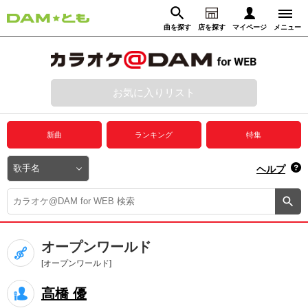
曲を探す
店を探す
マイページ
メニュー
ログイン
マイページ
お気に入りリスト
動画からさがす
録音からさがす
プレミアムサービス
新曲
ランキング
特集
DAM★とも動画
閉じる
ヘルプ
DAM★とも録音
カラオケ＠DAM
オープンワールド
ユーザー検索
[オープンワールド]
高橋 優
キャンペーン