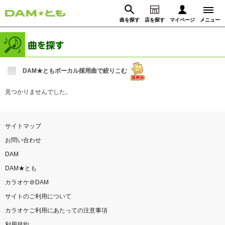
曲を探す
店を探す
マイページ
メニュー
ログイン
マイページ
DAM★ともボーカル採用曲で絞りこむ
動画からさがす
録音からさがす
プレミアムサービス
見つかりませんでした。
DAM★とも動画
閉じる
サイトマップ
DAM★とも録音
お問い合わせ
DAM
カラオケ＠DAM
DAM★とも
カラオケ＠DAM
ユーザー検索
サイトのご利用について
カラオケご利用にあたっての注意事項
キャンペーン
利用規約