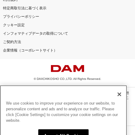
特定商取引法に基づく表示
お知らせ
よくあるご質問
プライバシーポリシー
クッキー設定
DAMの新曲・ランキングなど
インフォマティブデータの取得について
カラオケ最新情報をチェック！
ご契約方法
企業情報（コーポレートサイト）
自宅でカラオケ歌い放題！
家族や友達と一緒に！練習にも！
© DAIICHIKOSHO CO.,LTD. All Rights Reserved.
このサイトに掲載されている一切の文章・画像・写真・動画・音声等を、手段や形態
を問わず、著作権法の定める範囲を超えて無断で複製、転載、ファイル化などするこ
とを禁じます。
We use cookies to improve your experience on our website, to
personalize content and ads and to analyze our traffic. Please
楽曲及びコンテンツは、機種によりご利用いただけない場合があります。
click [Cookie Settings] to customize your cookie settings on our
楽曲及びコンテンツの配信日、配信内容が変更になる場合があります。
website.
楽曲によりMYリスト保存ができない場合があります。
JASRAC許諾番号