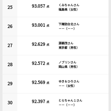
くみちゃんさん
93.057
25
点
福島県（女性）
下諏訪台北さん
93.001
26
点
－－（－－）
源顕茂さん
92.629
27
点
東京都（男性）
ノブリンさん
92.572
28
点
岡山県（男性）
ゆき＆ひろさん
92.569
29
点
－－（女性）
とらちゃん１さん
92.397
30
点
－－（－－）