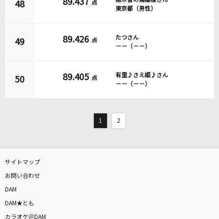
南木曽の篤姫様さん
89.437
48
点
東京都（男性）
たつさん
89.426
49
点
－－（－－）
有里♪さえ姫♪さん
89.405
50
点
－－（－－）
1
2
サイトマップ
お問い合わせ
DAM
DAM★とも
カラオケ＠DAM