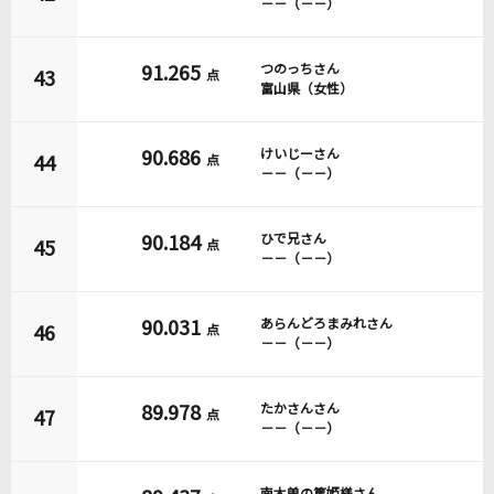
－－（－－）
つのっちさん
91.265
43
点
富山県（女性）
けいじーさん
90.686
44
点
－－（－－）
ひで兄さん
90.184
45
点
－－（－－）
あらんどろまみれさん
90.031
46
点
－－（－－）
たかさんさん
89.978
47
点
－－（－－）