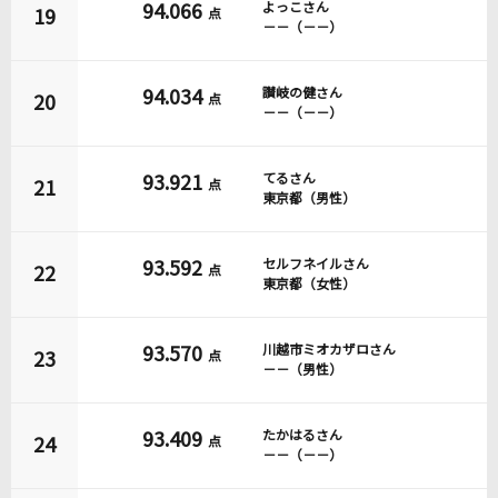
よっこさん
94.066
19
点
－－（－－）
讃岐の健さん
94.034
20
点
－－（－－）
てるさん
93.921
21
点
東京都（男性）
セルフネイルさん
93.592
22
点
東京都（女性）
川越市ミオカザロさん
93.570
23
点
－－（男性）
たかはるさん
93.409
24
点
－－（－－）