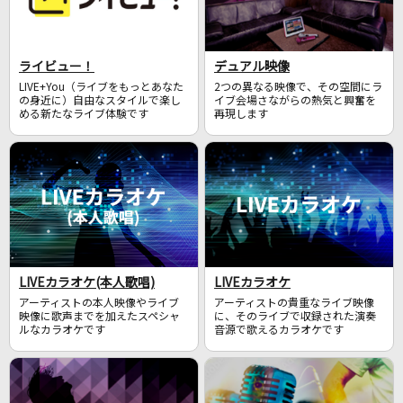
ライビュー！
デュアル映像
LIVE+You（ライブをもっとあなた
2つの異なる映像で、その空間にラ
の身近に）自由なスタイルで楽し
イブ会場さながらの熱気と興奮を
める新たなライブ体験です
再現します
LIVEカラオケ(本人歌唱)
LIVEカラオケ
アーティストの本人映像やライブ
アーティストの貴重なライブ映像
映像に歌声までを加えたスペシャ
に、そのライブで収録された演奏
ルなカラオケです
音源で歌えるカラオケです