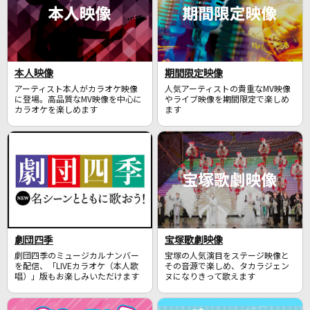
本人映像
期間限定映像
アーティスト本人がカラオケ映像
人気アーティストの貴重なMV映像
に登場。高品質なMV映像を中心に
やライブ映像を期間限定で楽しめ
カラオケを楽しめます
ます
劇団四季
宝塚歌劇映像
劇団四季のミュージカルナンバー
宝塚の人気演目をステージ映像と
を配信、「LIVEカラオケ（本人歌
その音源で楽しめ、タカラジェン
唱）」版もお楽しみいただけます
ヌになりきって歌えます