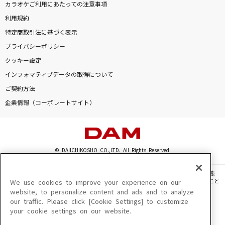
カラオケご利用にあたっての注意事項
利用規約
特定商取引法に基づく表示
プライバシーポリシー
クッキー設定
インフォマティブデータの取得について
ご契約方法
企業情報（コーポレートサイト）
© DAIICHIKOSHO CO.,LTD. All Rights Reserved.
このサイトに掲載されている一切の文章・画像・写真・動画・音声等を、手段や形態
を問わず、著作権法の定める範囲を超えて無断で複製、転載、ファイル化などすること
We use cookies to improve your experience on our
を禁じます。
website, to personalize content and ads and to analyze
our traffic. Please click [Cookie Settings] to customize
楽曲及びコンテンツは、機種によりご利用いただけない場合があります。
your cookie settings on our website.
楽曲及びコンテンツの配信日、配信内容が変更になる場合があります。
楽曲によりMYリスト保存ができない場合があります。