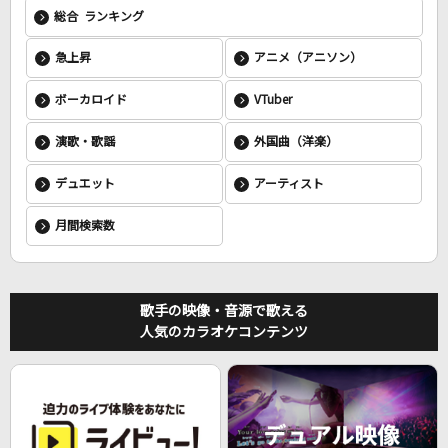
総合 ランキング
急上昇
アニメ（アニソン）
ボーカロイド
VTuber
演歌・歌謡
外国曲（洋楽）
デュエット
アーティスト
月間検索数
歌手の映像・音源で歌える
人気のカラオケコンテンツ