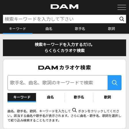
キーワード
曲名
歌手名
歌詞
カラオケ検索
検索キーワードを入力するだけ。
らくらくカラオケ検索
カラオケ店舗検索
カラオケリクエスト
キーワード
曲名
歌手名
歌詞
全国りれき
曲名、歌手名、歌詞、キーワードを入力して
ボタンをクリックしてくださ
い。該当する曲名や歌手名が表示されます。さらに曲名・歌手名、歌詞を選択し
リアルタイムで歌われている曲の一覧
て絞り込み検索することもできます。