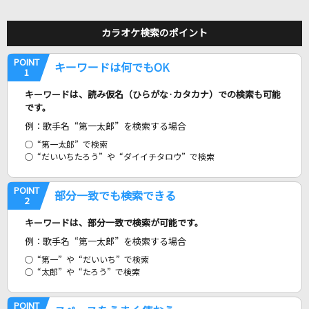
ウルトラマンガイア!
田中昌之&大門一也
カラオケ検索のポイント
[生音]シュガーソングとビターステップ
POINT
キーワードは何でもOK
1
UNISON SQUARE GARDEN
キーワードは、読み仮名（ひらがな·カタカナ）での検索も可能
です。
好きすぎて滅！
例：歌手名 “第一太郎” を検索する場合
M!LK
“第一太郎” で検索
“だいいちたろう” や “ダイイチタロウ” で検索
俺の人生
どば師匠【レイクレ】
POINT
部分一致でも検索できる
2
シャルル
キーワードは、部分一致で検索が可能です。
バルーン
例：歌手名 “第一太郎” を検索する場合
“第一” や “だいいち” で検索
Darling
“太郎” や “たろう” で検索
西野カナ
POINT