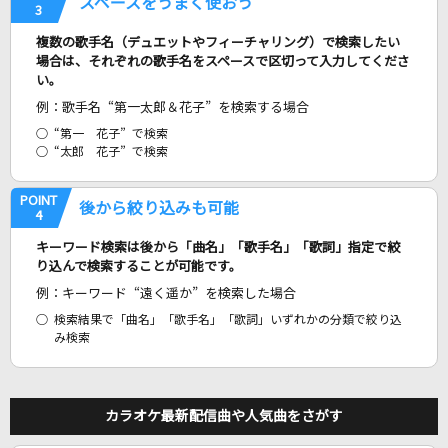
スペースをうまく使おう
3
DARMA GRAND PRIX
RADWIMPS
複数の歌手名（デュエットやフィーチャリング）で検索したい
場合は、それぞれの歌手名をスペースで区切って入力してくださ
い。
黒髪海峡
例：歌手名 “第一太郎＆花子” を検索する場合
藤崎詩乃
“第一 花子” で検索
“太郎 花子” で検索
RAIN
LUNA SEA
POINT
後から絞り込みも可能
4
勇者(ビデオクリップバージョン)
キーワード検索は後から「曲名」「歌手名」「歌詞」指定で絞
り込んで検索することが可能です。
YOASOBI
例：キーワード “遠く遥か” を検索した場合
もっと見る
検索結果で「曲名」「歌手名」「歌詞」いずれかの分類で絞り込
み検索
DAMの新曲・ランキングなど
カラオケ最新情報をチェック！
カラオケ最新配信曲や人気曲をさがす