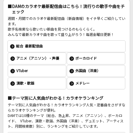
DAMのカラオケ最新配信曲はこちら！流行りの歌手や曲をチ
ェック
DAMに会員登録・ログインして
週間・月間でのカラオケ最新配信曲（新曲情報）をイチ早くご紹介してい
カラオケをもっと楽しもう！
ます。
歌手名検索なら歌いたい新曲を見つけるのもらくらく。
みんなで最新カラオケ曲を歌って盛り上がろう！毎週金曜日更新！
総合 最新配信曲
自宅でカラオケ歌い放題！
アニメ（アニソン）・声優
ボーカロイド
家族や友達と一緒に！練習にも！
VTuber
外国曲（洋楽）
演歌・歌謡
メドレー
テーマ別に人気曲がわかる！カラオケランキング
テーマ別に人気曲がわかる！カラオケランキング人気・定番曲をさがすな
らカラオケランキングが便利。
DAMでは10種のテーマ（総合、急上昇、アニメ（アニソン）、ボーカロ
イド、 VTuber、演歌・歌謡、外国曲（洋楽）、デュエット、アーティス
ト、月間検索数）別に、ランキングをご紹介しています。