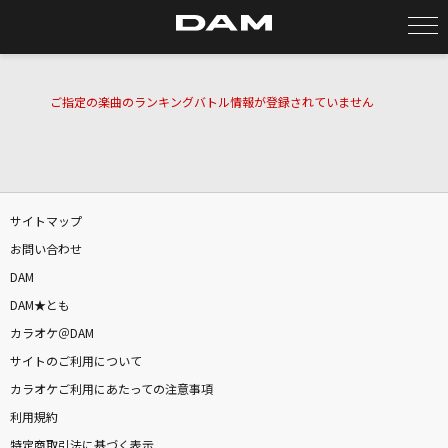
カラオケ検索
ご指定の楽曲のランキングバトル情報が登録されていません
カラオケ店舗検索
サイトマップ
カラオケリクエスト
お問い合わせ
DAM
全国りれき
DAM★とも
カラオケ＠DAM
リアルタイムで歌われている曲の一覧
サイトのご利用について
カラオケご利用にあたっての注意事項
[生音]美・サイレント
利用規約
山口百恵
特定商取引法に基づく表示