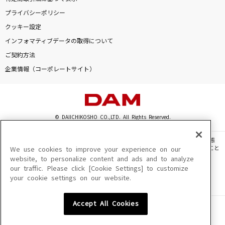
[生音]ヒトリノ夜
プライバシーポリシー
ポルノグラフィティ
クッキー設定
インフォマティブデータの取得について
旅路
ご契約方法
藤井 風
企業情報（コーポレートサイト）
[生音]サムライハート(Some Like It Hot!!)
SPYAIR
© DAIICHIKOSHO CO.,LTD. All Rights Reserved.
WHEN I MOVE (Japanese Version)
KARA
このサイトに掲載されている一切の文章・画像・写真・動画・音声等を、手段や形態
を問わず、著作権法の定める範囲を超えて無断で複製、転載、ファイル化などすること
We use cookies to improve your experience on our
を禁じます。
website, to personalize content and ads and to analyze
わたがし
our traffic. Please click [Cookie Settings] to customize
楽曲及びコンテンツは、機種によりご利用いただけない場合があります。
back number
your cookie settings on our website.
楽曲及びコンテンツの配信日、配信内容が変更になる場合があります。
楽曲によりMYリスト保存ができない場合があります。
金曜日のおはよう-another story- feat.成海聖
Accept All Cookies
JASRAC許諾番号
奈(CV:雨宮天)
6602250213Y31015 6602250112Y38026 6602250240Y31015
6602250241Y45122