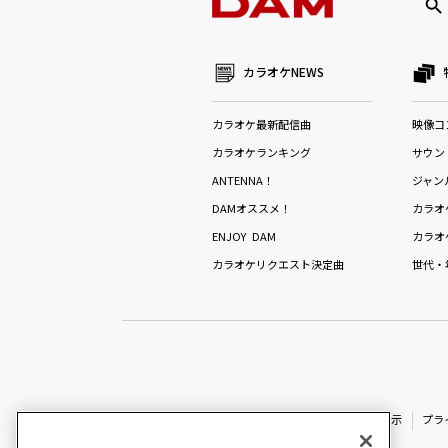
カラオケNEWS
カラオケ最新配信曲
映像コ
カラオケランキング
サウン
ANTENNA！
ジャン
DAMオススメ！
カラオ
ENJOY DAM
カラオ
カラオケリクエスト決定曲
世代・
特定商取引法に基づく表示
プラ