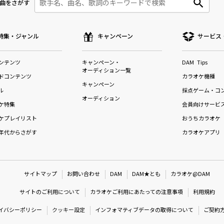
曲をさがす
特集・ジャンル
キャンペーン
サービス
ンテンツ
キャンペーン・
DAM Tips
オーディション一覧
ドコンテンツ
カラオケ機種
キャンペーン
ル
採点ゲーム・コ
オーディション
ケ特集
会員向けサービ
ケプレイリスト
おうちカラオケ
年代からさがす
カラオケアプリ
サイトマップ
お問い合わせ
DAM
DAM★とも
カラオケ@DAM
サイトのご利用について
カラオケご利用にあたっての注意事項
利用規約
イバシーポリシー
クッキー設定
インフォマティブデータの取得について
ご契約