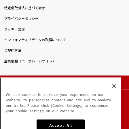
特定商取引法に基づく表示
プライバシーポリシー
クッキー設定
インフォマティブデータの取得について
ご契約方法
企業情報（コーポレートサイト）
© DAIICHIKOSHO CO.,LTD. All Rights Reserved.
このサイトに掲載されている一切の文章・画像・写真・動画・音声等を、手段や形態を
We use cookies to improve your experience on our
問わず、著作権法の定める範囲を超えて無断で複製、転載、ファイル化などすることを
website, to personalize content and ads and to analyze
禁じます。
our traffic. Please click [Cookie Settings] to customize
楽曲及びコンテンツは、端末や配信状況によりご利用いただけない場合があります。
your cookie settings on our website.
楽曲によりMYリスト保存ができない場合があります。
JASRAC許諾番号
Accept All