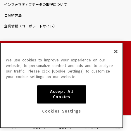
インフォマティブデータの取得について
ご契約方法
企業情報（コーポレートサイト）
© DAIICHIKOSHO CO.,LTD. All Rights Reserved.
このサイトに掲載されている一切の文章・画像・写真・動画・音声等を、手段や形態を
We use cookies to improve your experience on our
問わず、著作権法の定める範囲を超えて無断で複製、転載、ファイル化などすることを
website, to personalize content and ads and to analyze
禁じます。
our traffic. Please click [Cookie Settings] to customize
楽曲及びコンテンツは、端末や配信状況によりご利用いただけない場合があります。
your cookie settings on our website.
楽曲によりMYリスト保存ができない場合があります。
JASRAC許諾番号
Accept All
6602250213Y31015 6602250112Y38026 6602250240Y31015
Cookies
6602250241Y45122
NexTone許諾番号
Cookies Settings
ID000002945 ID000002947 ID000002937 ID000002938
トップ
曲をさがす
店をさがす
DAM★とも
メニュー