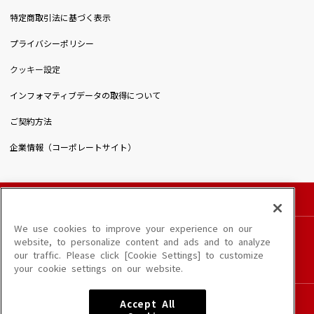
特定商取引法に基づく表示
プライバシーポリシー
クッキー設定
インフォマティブデータの取得について
ご契約方法
企業情報（コーポレートサイト）
© DAIICHIKOSHO CO.,LTD. All Rights Reserved.
このサイトに掲載されている一切の文章・画像・写真・動画・音声等を、手段や形態を
We use cookies to improve your experience on our
問わず、著作権法の定める範囲を超えて無断で複製、転載、ファイル化などすることを
website, to personalize content and ads and to analyze
禁じます。
our traffic. Please click [Cookie Settings] to customize
楽曲及びコンテンツは、端末や配信状況によりご利用いただけない場合があります。
your cookie settings on our website.
楽曲によりMYリスト保存ができない場合があります。
JASRAC許諾番号
Accept All
6602250213Y31015 6602250112Y38026 6602250240Y31015