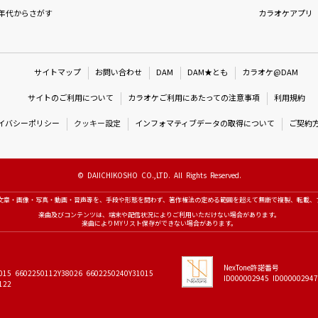
年代からさがす
カラオケアプリ
サイトマップ
お問い合わせ
DAM
DAM★とも
カラオケ@DAM
サイトのご利用について
カラオケご利用にあたっての注意事項
利用規約
イバシーポリシー
クッキー設定
インフォマティブデータの取得について
ご契約
© DAIICHIKOSHO CO.,LTD. All Rights Reserved.
文章・画像・写真・動画・音声等を、手段や形態を問わず、著作権法の定める範囲を超えて無断で複製、転載、
楽曲及びコンテンツは、端末や配信状況によりご利用いただけない場合があります。
楽曲によりMYリスト保存ができない場合があります。
NexTone許諾番号
015 6602250112Y38026 6602250240Y31015
ID000002945 ID000002947
122