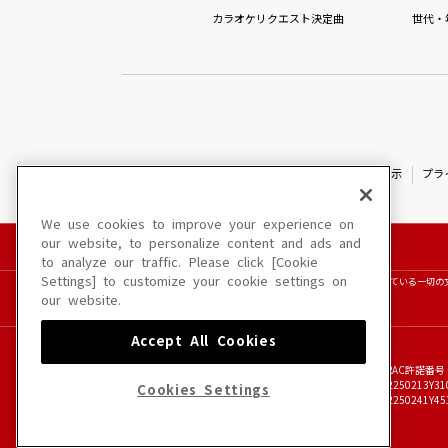
カラオケリクエスト決定曲
世代・
特定商取引法に基づく表示
プラ
We use cookies to improve your experience on
our website, to personalize content and ads and
to analyze our traffic. Please click [Cookie
Settings] to customize your cookie settings on
このサイトに掲載されている一切の
our website.
Accept All Cookies
JASRAC許諾番号
6602250213Y31
Cookies Settings
6602250241Y45