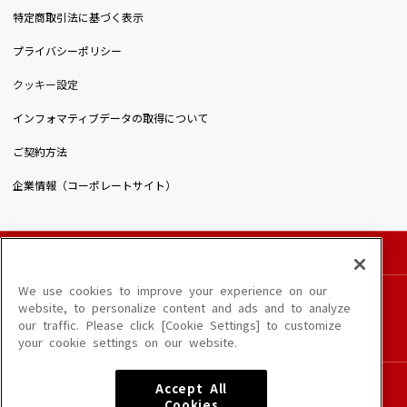
特定商取引法に基づく表示
プライバシーポリシー
クッキー設定
インフォマティブデータの取得について
ご契約方法
企業情報（コーポレートサイト）
© DAIICHIKOSHO CO.,LTD. All Rights Reserved.
このサイトに掲載されている一切の文章・画像・写真・動画・音声等を、手段や形態を
We use cookies to improve your experience on our
問わず、著作権法の定める範囲を超えて無断で複製、転載、ファイル化などすることを
website, to personalize content and ads and to analyze
禁じます。
our traffic. Please click [Cookie Settings] to customize
楽曲及びコンテンツは、端末や配信状況によりご利用いただけない場合があります。
your cookie settings on our website.
楽曲によりMYリスト保存ができない場合があります。
JASRAC許諾番号
Accept All
6602250213Y31015 6602250112Y38026 6602250240Y31015
Cookies