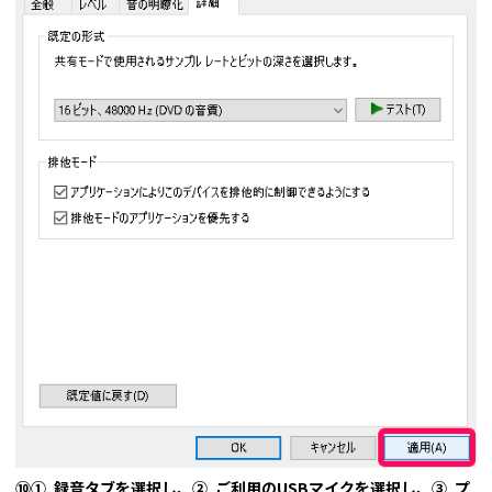
⑩① 録音タブを選択し、② ご利用のUSBマイクを選択し、③ プ