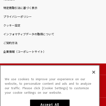
特定商取引法に基づく表示
プライバシーポリシー
クッキー設定
インフォマティブデータの取得について
ご契約方法
企業情報（コーポレートサイト）
© DAIICHIKOSHO CO.,LTD. All Rights Reserved.
このサイトに掲載されている一切の文章・画像・写真・動画・音声等を、手段や形態を
We use cookies to improve your experience on our
問わず、著作権法の定める範囲を超えて無断で複製、転載、ファイル化などすることを
website, to personalize content and ads and to analyze
禁じます。
our traffic. Please click [Cookie Settings] to customize
楽曲及びコンテンツは、端末や配信状況によりご利用いただけない場合があります。
your cookie settings on our website.
楽曲によりMYリスト保存ができない場合があります。
JASRAC許諾番号
Accept All