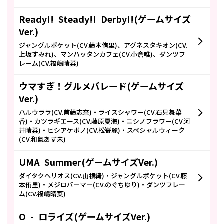
Ready!! Steady!! Derby!!(ゲームサイズ
Ver.)
ジャングルポケット(CV.藤本侑里)、アグネスタキオン(CV.
上坂すみれ)、マンハッタンカフェ(CV.小倉唯)、ダンツフ
レーム(CV.福嶋晴菜)
ウマすぎ！グルメパレード(ゲームサイズ
Ver.)
ハルウララ(CV.首藤志奈)・ライスシャワー(CV.石見舞菜
香)・カツラギエース(CV.藤原夏海)・ニシノフラワー(CV.河
井晴菜)・ヒシアケボノ(CV.松嵜麗)・スペシャルウィーク
(CV.和氣あず未)
UMA Summer(ゲームサイズVer.)
ダイタクヘリオス(CV.山根綺)・ジャングルポケット(CV.藤
本侑里)・メジロパーマー(CV.のぐちゆり)・ダンツフレー
ム(CV.福嶋晴菜)
O - ロライズ(ゲームサイズVer.)