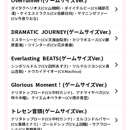
Overrunner!(ゲームサイズVer.)
ダイタクヘリオス(CV.山根綺)・ダイイチルビー(CV.礒部花
凜)・ケイエスミラクル(CV.佐藤日向)・ヤマニンゼファー
(CV.今泉りおな)
DRAMATIC JOURNEY(ゲームサイズVer.)
ミスターシービー(CV.天海由梨奈)・カツラギエース(CV.藤
原夏海)・ツインターボ(CV.花井美春)
Everlasting BEATS(ゲームサイズVer.)
シンボリルドルフ(CV.田所あずさ)・ツルマルツヨシ(CV.青
山吉能)・トウカイテイオー(CV.Machico)
Glorious Moment！(ゲームサイズVer.)
ナリタトップロード(CV.中村カンナ)、アドマイヤベガ(CV.
咲々木瞳)、テイエムオペラオー(CV.徳井青空)
トレセン音頭(ゲームサイズVer.)
ナリタトップロード(CV.中村カンナ)・エルコンドルパサー
(CV.髙橋ミナミ)・ゴールドシップ(CV.上田瞳)・サクラロー
レル(CV.真野美月)