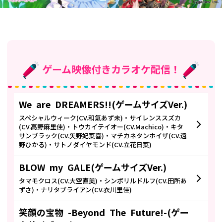
ゲーム映像付きカラオケ配信！
We are DREAMERS!!(ゲームサイズVer.)
スペシャルウィーク(CV.和氣あず未)・サイレンススズカ
(CV.高野麻里佳)・トウカイテイオー(CV.Machico)・キタ
サンブラック(CV.矢野妃菜喜)・マチカネタンホイザ(CV.遠
野ひかる)・サトノダイヤモンド(CV.立花日菜)
BLOW my GALE(ゲームサイズVer.)
タマモクロス(CV.大空直美)・シンボリルドルフ(CV.田所あ
ずさ)・ナリタブライアン(CV.衣川里佳)
笑顔の宝物 -Beyond The Future!-(ゲー