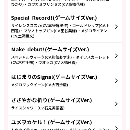
ひかり)・カワカミプリンセス(CV.高橋花林)
Special Record!(ゲームサイズVer.)
サイレンススズカ(CV.高野麻里佳)・ゴールドシップ(CV.上
田瞳)・マヤノトップガン(CV.星谷美緒)・メジロライアン
(CV.土師亜文)
Make debut!(ゲームサイズVer.)
スペシャルウィーク(CV.和氣あず未)・ダイワスカーレット
(CV.木村千咲)・ウオッカ(CV.大橋彩香)
はじまりのSignal(ゲームサイズVer.)
メジロマックイーン(CV.大西沙織)
ささやかな祈り(ゲームサイズVer.)
ライスシャワー(CV.石見舞菜香)
ユメヲカケル！(ゲームサイズVer.)