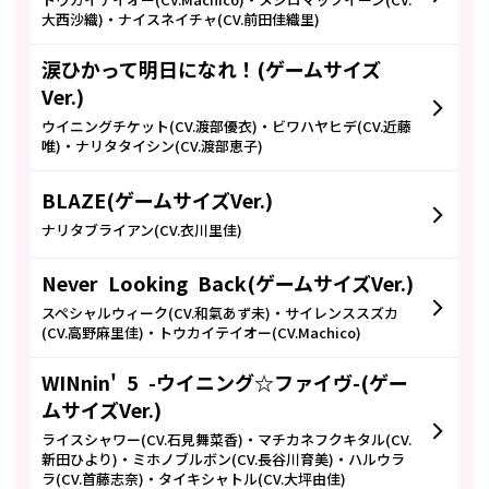
トウカイテイオー(CV.Machico)・メジロマックイーン(CV.
大西沙織)・ナイスネイチャ(CV.前田佳織里)
涙ひかって明日になれ！(ゲームサイズ
Ver.)
ウイニングチケット(CV.渡部優衣)・ビワハヤヒデ(CV.近藤
唯)・ナリタタイシン(CV.渡部恵子)
BLAZE(ゲームサイズVer.)
ナリタブライアン(CV.衣川里佳)
Never Looking Back(ゲームサイズVer.)
スペシャルウィーク(CV.和氣あず未)・サイレンススズカ
(CV.高野麻里佳)・トウカイテイオー(CV.Machico)
WINnin' 5 -ウイニング☆ファイヴ-(ゲー
ムサイズVer.)
ライスシャワー(CV.石見舞菜香)・マチカネフクキタル(CV.
新田ひより)・ミホノブルボン(CV.長谷川育美)・ハルウラ
ラ(CV.首藤志奈)・タイキシャトル(CV.大坪由佳)