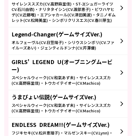
サイレンススズカ(CV.高野麻里佳)・ST-2(シュガーライツ
CV.石川由依)・ナリタタイシン(CV.渡部恵子)・ビワハヤヒ
デ(CV.近藤唯)・エアシャカール(CV.津田美波)・タニノギム
レット(CV.松岡美里)・シンボリクリスエス(CV.春川芽生)
Legend-Changer(ゲームサイズVer.)
オルフェーヴル(CV.日笠陽子)・シリウスシンボリ(CV.ファ
イルーズあい)・ジェンティルドンナ(CV.芹澤優)
GIRLS' LEGEND U(オープニングムービ
ー)
スペシャルウィーク(CV.和氣あず未)・サイレンススズカ
(CV.高野麻里佳)・トウカイテイオー(CV.Machico)
うまぴょい伝説(ゲームサイズVer.)
スペシャルウィーク(CV.和氣あず未)・サイレンススズカ
(CV.高野麻里佳)・トウカイテイオー(CV.Machico)
ENDLESS DREAM!!(ゲームサイズVer.)
フジキセキ(CV.松井恵理子)・マルゼンスキー(CV.Lynn)・