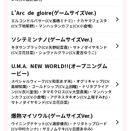
L'Arc de gloire(ゲームサイズVer.)
エルコンドルパサー(CV.髙橋ミナミ)・ナカヤマフェスタ
(CV.下地紫野)・マンハッタンカフェ(CV.小倉唯)
ソシテミンナノ(ゲームサイズVer.)
キタサンブラック(CV.矢野妃菜喜)・サトノダイヤモンド
(CV.立花日菜)・シュヴァルグラン(CV.夏吉ゆうこ)
U.M.A. NEW WORLD!!(オープニングム
ービー)
スペシャルウィーク(CV.和氣あず未)・オグリキャップ(CV.
高柳知葉)・ゴールドシップ(CV.上田瞳)・ナリタブライア
ン(CV.衣川里佳)・タマモクロス(CV.大空直美)・マンハッタ
ンカフェ(CV.小倉唯)・アグネスタキオン(CV.上坂すみれ)・
サトノダイヤモンド(CV.立花日菜)…
爆熱マイソウル(ゲームサイズVer.)
ウイニングチケット(CV.渡部優衣)・ナリタトップロード
(CV.中村カンナ)・ヤエノムテキ(CV.日原あゆみ)