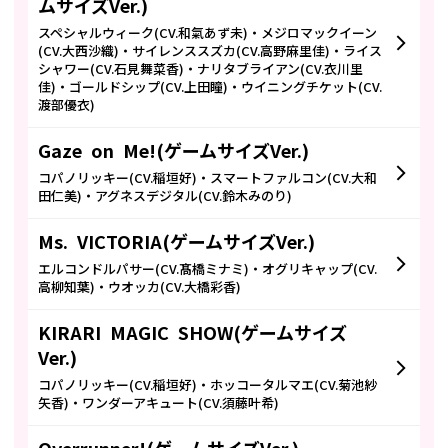
ムサイズVer.)
スペシャルウィーク(CV.和氣あず未)・メジロマックイーン
(CV.大西沙織)・サイレンススズカ(CV.高野麻里佳)・ライス
シャワー(CV.石見舞菜香)・ナリタブライアン(CV.衣川里
佳)・ゴールドシップ(CV.上田瞳)・ウイニングチケット(CV.
渡部優衣)
Gaze on Me!(ゲームサイズVer.)
コパノリッキー(CV.稲垣好)・スマートファルコン(CV.大和
田仁美)・アグネスデジタル(CV.鈴木みのり)
Ms. VICTORIA(ゲームサイズVer.)
エルコンドルパサー(CV.髙橋ミナミ)・オグリキャップ(CV.
高柳知葉)・ウオッカ(CV.大橋彩香)
KIRARI MAGIC SHOW(ゲームサイズ
Ver.)
コパノリッキー(CV.稲垣好)・ホッコータルマエ(CV.菊池紗
矢香)・ワンダーアキュート(CV.須藤叶希)