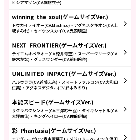
ヒシアマゾン(CV.巽悠衣子)
winning the soul(ゲームサイズVer.)
トウカイテイオー(CV.Machico)・アグネスタキオン(CV.上
坂すみれ)・セイウンスカイ(CV.鬼頭明里)
NEXT FRONTIER(ゲームサイズVer.)
テイエムオペラオー(CV.徳井青空)・スーパークリーク(CV.
優木かな)・グラスワンダー(CV.前田玲奈)
UNLIMITED IMPACT(ゲームサイズVer.)
ハルウララ(CV.首藤志奈)・スマートファルコン(CV.大和田
仁美)・アグネスデジタル(CV.鈴木みのり)
本能スピード(ゲームサイズVer.)
サクラバクシンオー(CV.三澤紗千香)・タイキシャトル(CV.
大坪由佳)・キングヘイロー(CV.佐伯伊織)
彩 Phantasia(ゲームサイズVer.)
エアグルーヴ(CV.青木瑠璃子)・メジロドーベル(CV.久保田