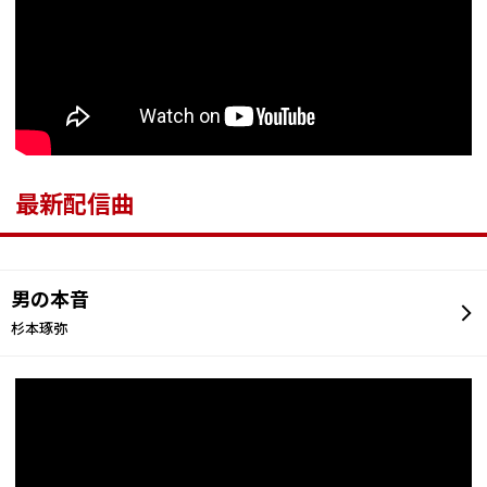
最新配信曲
男の本音
杉本琢弥