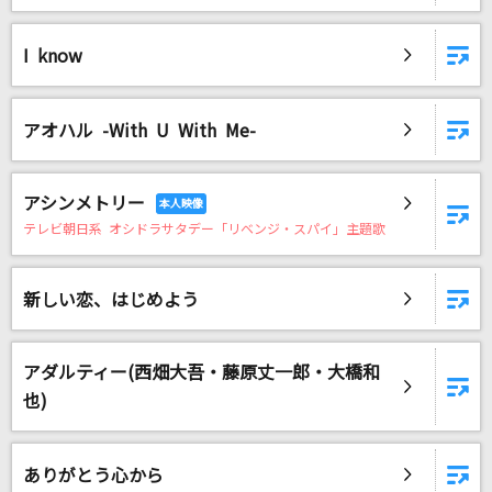
Azalea(ビデオクリップバージョン)
米津玄師
I know
[生音]チェリー
スピッツ
アオハル -With U With Me-
ほっとっとっとな まいにち
アシンメトリー
キグルミチコ
テレビ朝日系 オシドラサタデー「リベンジ・スパイ」主題歌
シャルル
バルーン
新しい恋、はじめよう
[生音]明日晴れるかな
アダルティー(西畑大吾・藤原丈一郎・大橋和
桑田佳祐
也)
[生音]春愁
Mrs. GREEN APPLE
ありがとう心から