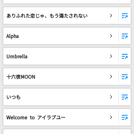
とまれみよ
米津玄師
ありふれた恋じゃ、もう満たされない
[生音]闘う戦士たちへ愛を込めて
サザンオールスターズ
Alpha
[生音]ONE NIGHT GIGOLO
Umbrella
チェッカーズ
[生音]ルーズリーフ～RISING TOUR 2012 ver.～
十六夜MOON
Hilcrhyme(ヒルクライム)
もっと見る
いつも
DAMの新曲・ランキングなど
カラオケ最新情報をチェック！
Welcome to アイラブユー