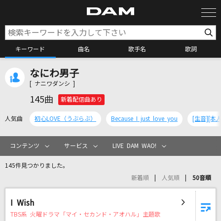
キーワード
曲名
歌手名
歌詞
なにわ男子
カラオケ検索
[ ナニワダンシ ]
145曲
新着配信曲あり
カラオケ店舗検索
人気曲
初心LOVE（うぶらぶ）
Because I just love you
カラオケリクエスト
コンテンツ
サービス
LIVE DAM WAO!
145件見つかりました。
全国りれき
新着順
人気順
50音順
リアルタイムで歌われている曲の一覧
I Wish
TBS系 火曜ドラマ「マイ・セカンド・アオハル」主題歌