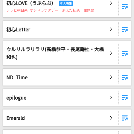
初心LOVE（うぶらぶ）
テレビ朝日系 オシドラサタデー「消えた初恋」主題歌
DAMに会員登録・ログインして
カラオケをもっと楽しもう！
初心Letter
ウルリルラリラリ(高橋恭平・長尾謙杜・大橋
自宅でカラオケ歌い放題！
和也)
家族や友達と一緒に！練習にも！
ND Time
epilogue
Emerald