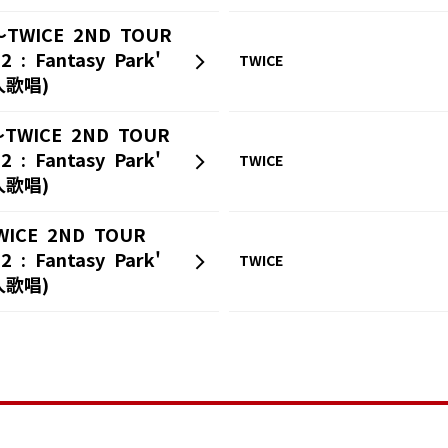
.-～TWICE 2ND TOUR
 : Fantasy Park'
TWICE
人歌唱)
～TWICE 2ND TOUR
 : Fantasy Park'
TWICE
人歌唱)
WICE 2ND TOUR
 : Fantasy Park'
TWICE
人歌唱)