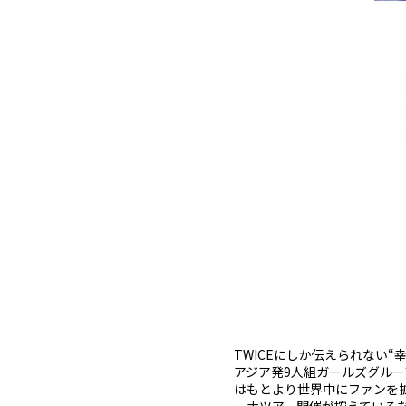
TWICEにしか伝えられない“
アジア発9人組ガールズグルー
はもとより世界中にファンを