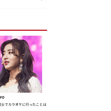
YO
同士でカラオケに行ったことは