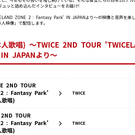
ど、今年もその勢いを増し続けている。そんな彼女たちの日本1stアル
をギュッと詰め込んだインタビューをお届け!
ICELAND ZONE 2 : Fantasy Park' IN JAPANより～の映像と音
本人映像」で配信します。
歌唱) ～TWICE 2ND TOUR 'TWICELA
' IN JAPANより～
E 2ND TOUR
 : Fantasy Park'
TWICE
人歌唱)
 2ND TOUR
 : Fantasy Park'
TWICE
人歌唱)