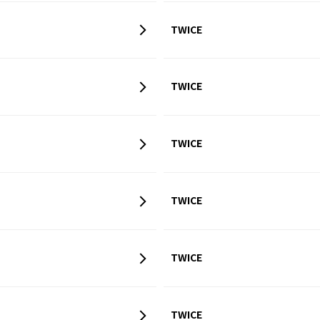
TWICE
TWICE
TWICE
TWICE
TWICE
TWICE