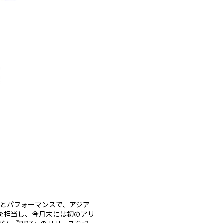
力とパフォーマンスで、アジア
を担当し、今月末には初のアリ