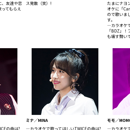
に、友達や恋
ス発散（笑）!
たまにナヨ
歌ってもらえ
オケに「Ca
ので歌いま
す。
—カラオケで
「BDZ」
も壊す勢い
ミナ／MINA
モモ／MOM
CEの曲は?
—カラオケで歌ってほしいTWICEの曲は?
—カラオケで