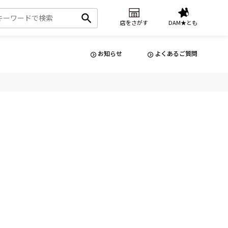
店をさがす
DAM★とも
お知らせ
よくあるご質問