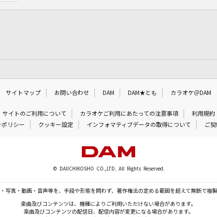
サイトマップ
お問い合わせ
DAM
DAM★とも
カラオケ＠DAM
サイトのご利用について
カラオケご利用にあたっての注意事項
利用規約
ーポリシー
クッキー設定
インフォマティブデータの取得について
ご契
© DAIICHIKOSHO CO.,LTD. All Rights Reserved.
・写真・動画・音声等を、手段や形態を問わず、著作権法の定める範囲を超えて無断で複
楽曲及びコンテンツは、機種によりご利用いただけない場合があります。
楽曲及びコンテンツの配信日、配信内容が変更になる場合があります。