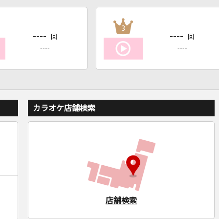
3
----
----
回
回
----
----
カラオケ店舗検索
店舗検索