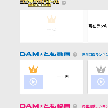
1
----
点
----
再生回数ランキ
1
2
----
回
----
再生回数ランキ