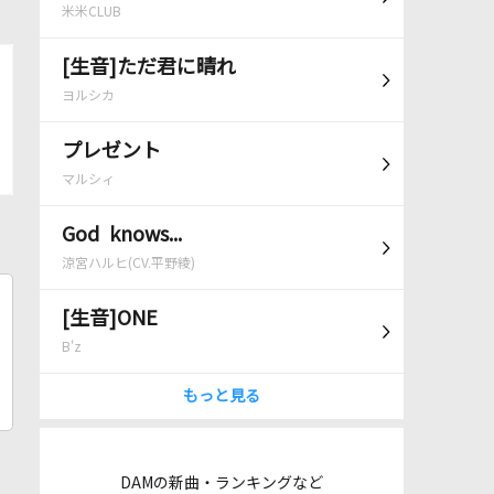
米米CLUB
[生音]ただ君に晴れ
ヨルシカ
プレゼント
マルシィ
God knows...
涼宮ハルヒ(CV.平野綾)
[生音]ONE
B'z
もっと見る
DAMの新曲・ランキングなど