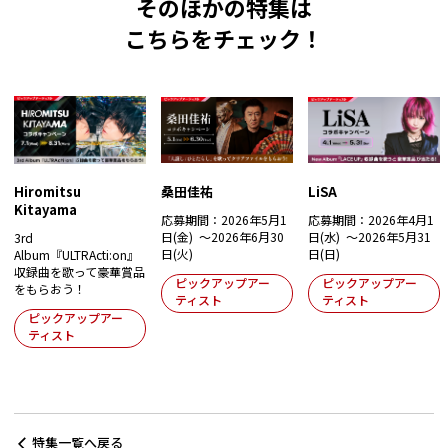
そのほかの特集は
こちらをチェック！
Hiromitsu
桑田佳祐
LiSA
Kitayama
応募期間：2026年5月1
応募期間：2026年4月1
日(金) ～2026年6月30
日(水) ～2026年5月31
3rd
日(火)
日(日)
Album『ULTRActi:on』
収録曲を歌って豪華賞品
ピックアップアー
ピックアップアー
をもらおう！
ティスト
ティスト
ピックアップアー
ティスト
特集一覧へ戻る