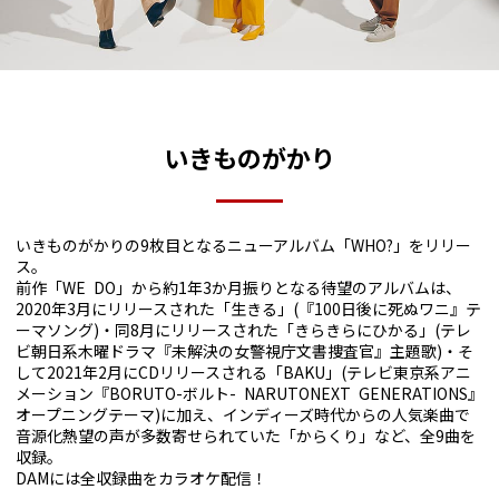
いきものがかり
いきものがかりの9枚⽬となるニューアルバム「WHO?」をリリー
ス。
前作「WE DO」から約1年3か⽉振りとなる待望のアルバムは、
2020年3⽉にリリースされた「⽣きる」(『100⽇後に死ぬワニ』テ
ーマソング)・同8⽉にリリースされた「きらきらにひかる」(テレ
ビ朝⽇系⽊曜ドラマ『未解決の⼥警視庁⽂書捜査官』主題歌)・そ
して2021年2⽉にCDリリースされる「BAKU」(テレビ東京系アニ
メーション『BORUTO-ボルト- NARUTONEXT GENERATIONS』
オープニングテーマ)に加え、インディーズ時代からの⼈気楽曲で
⾳源化熱望の声が多数寄せられていた「からくり」など、全9曲を
収録。
DAMには全収録曲をカラオケ配信！