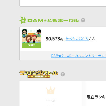
90.573
たべものばかり
さん
点
DAM★ともボーカルエントリーラン
1
----
点
----