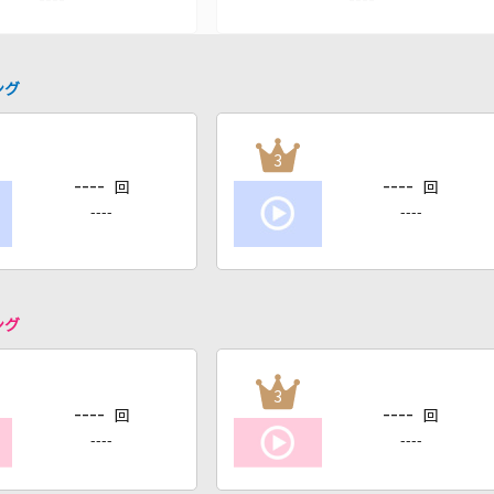
ング
3
----
----
回
回
----
----
ング
3
----
----
回
回
----
----