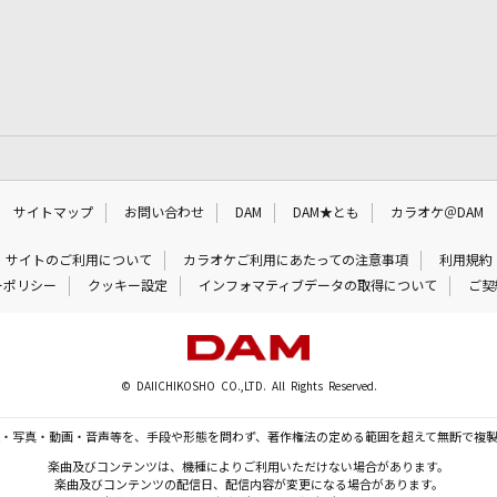
サイトマップ
お問い合わせ
DAM
DAM★とも
カラオケ＠DAM
サイトのご利用について
カラオケご利用にあたっての注意事項
利用規約
ーポリシー
クッキー設定
インフォマティブデータの取得について
ご契
© DAIICHIKOSHO CO.,LTD. All Rights Reserved.
・写真・動画・音声等を、手段や形態を問わず、著作権法の定める範囲を超えて無断で複
楽曲及びコンテンツは、機種によりご利用いただけない場合があります。
楽曲及びコンテンツの配信日、配信内容が変更になる場合があります。