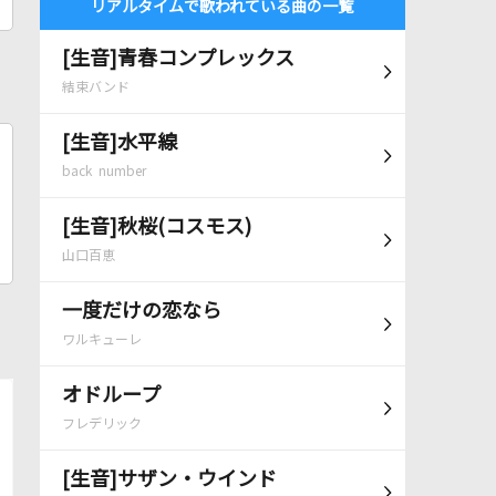
リアルタイムで歌われている曲の一覧
[生音]青春コンプレックス
結束バンド
[生音]水平線
back number
[生音]秋桜(コスモス)
山口百恵
一度だけの恋なら
ワルキューレ
オドループ
フレデリック
[生音]サザン・ウインド