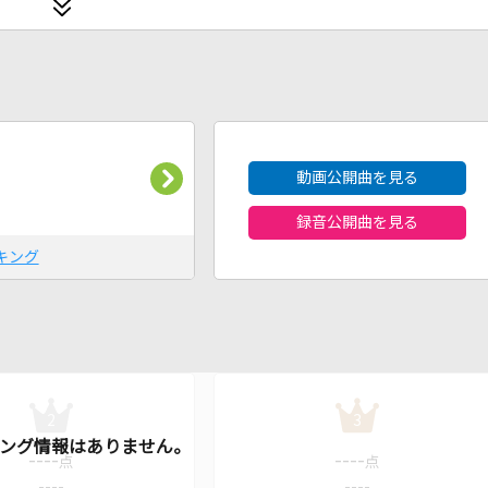
2026年8月度
動画公開曲を見る
録音公開曲を見る
キング
2
3
----
----
点
点
----
----