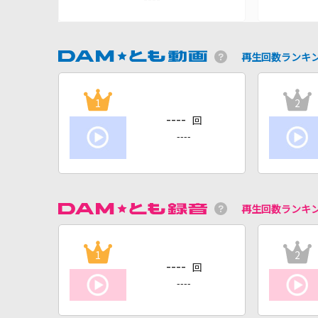
再生回数ランキ
1
2
----
回
----
再生回数ランキ
1
2
----
回
----