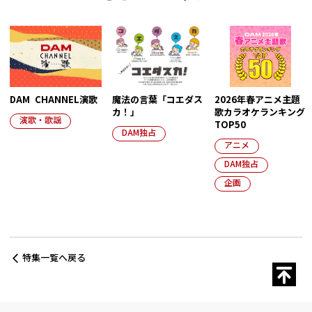
DAM CHANNEL演歌
魔法の言葉「コエダス
2026年春アニメ主題
カ！」
歌カラオケランキング
演歌・歌謡
TOP50
DAM独占
アニメ
DAM独占
企画
特集一覧へ戻る