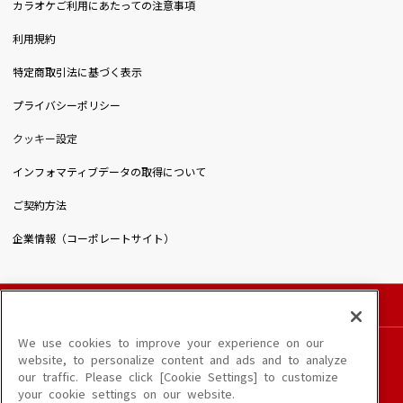
カラオケご利用にあたっての注意事項
利用規約
特定商取引法に基づく表示
プライバシーポリシー
クッキー設定
インフォマティブデータの取得について
ご契約方法
企業情報（コーポレートサイト）
© DAIICHIKOSHO CO.,LTD. All Rights Reserved.
このサイトに掲載されている一切の文章・画像・写真・動画・音声等を、手段や形態を
We use cookies to improve your experience on our
問わず、著作権法の定める範囲を超えて無断で複製、転載、ファイル化などすることを
website, to personalize content and ads and to analyze
禁じます。
our traffic. Please click [Cookie Settings] to customize
楽曲及びコンテンツは、端末や配信状況によりご利用いただけない場合があります。
your cookie settings on our website.
楽曲によりMYリスト保存ができない場合があります。