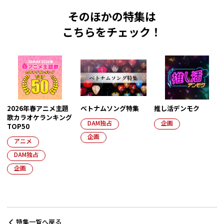
そのほかの特集は
こちらをチェック！
2026年春アニメ主題
ベトナムソング特集
推し活デンモク
歌カラオケランキング
DAM独占
企画
TOP50
企画
アニメ
DAM独占
企画
特集一覧へ戻る