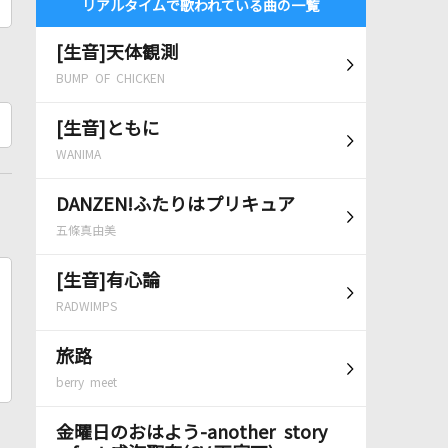
リアルタイムで歌われている曲の一覧
[生音]天体観測
BUMP OF CHICKEN
[生音]ともに
WANIMA
DANZEN!ふたりはプリキュア
五條真由美
[生音]有心論
RADWIMPS
旅路
berry meet
金曜日のおはよう-another story