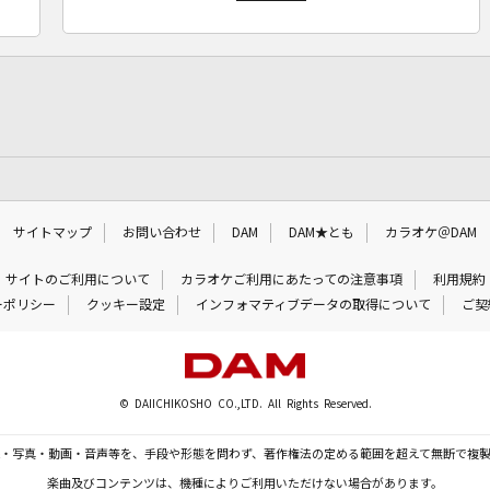
サイトマップ
お問い合わせ
DAM
DAM★とも
カラオケ＠DAM
サイトのご利用について
カラオケご利用にあたっての注意事項
利用規約
ーポリシー
クッキー設定
インフォマティブデータの取得について
ご契
© DAIICHIKOSHO CO.,LTD. All Rights Reserved.
・写真・動画・音声等を、手段や形態を問わず、著作権法の定める範囲を超えて無断で複
楽曲及びコンテンツは、機種によりご利用いただけない場合があります。