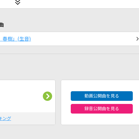
曲
 春樹」(生音)
2026年8月度
動画公開曲を見る
録音公開曲を見る
キング