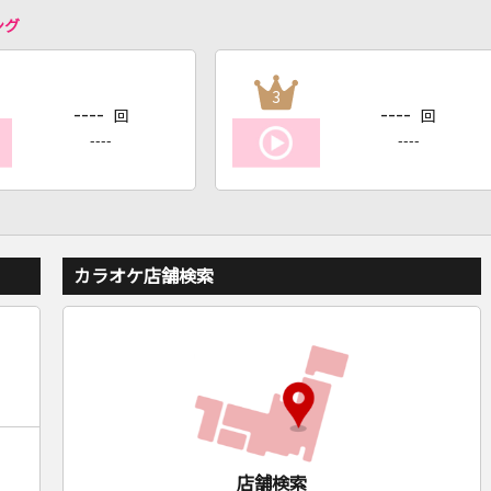
ング
3
----
----
回
回
----
----
カラオケ店舗検索
店舗検索