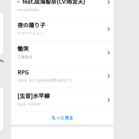
- feat.成海聖奈(CV:雨宮天)
HoneyWorks
夜の踊り子
サカナクション
慟哭
工藤静香
 へ
RPG
SEKAI NO OWARI(世界の終わり)
[生音]水平線
back number
もっと見る