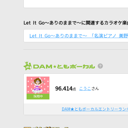
Let It Go～ありのままで～に関連するカラオケ楽
Let It Go～ありのままで～ 「名演ピアノ 美野
96.414
こうこ
さん
点
DAM★ともボーカルエントリーラン