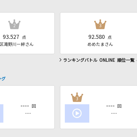
2
3
93.527
92.580
点
点
区滝野川ー絆さん
めめたまさん
ランキングバトル ONLINE 順位一覧
ング
3
----
----
回
回
----
----