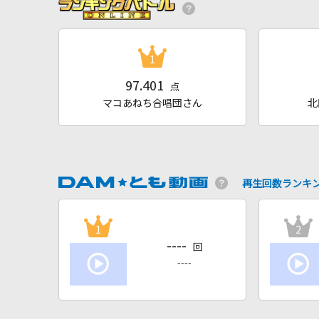
1
97.401
点
マコあねち合唱団さん
北
再生回数ランキ
1
2
----
回
----