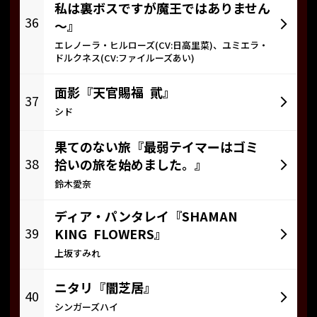
私は裏ボスですが魔王ではありません
36
～』
エレノーラ・ヒルローズ(CV:日高里菜)、ユミエラ・
ドルクネス(CV:ファイルーズあい)
面影『天官賜福 貮』
37
シド
果てのない旅『最弱テイマーはゴミ
38
拾いの旅を始めました。』
鈴木愛奈
ディア・パンタレイ『SHAMAN
39
KING FLOWERS』
上坂すみれ
ニタリ『闇芝居』
40
シンガーズハイ