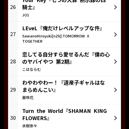
Your Key『七つの大罪 黙示録の四
26
騎士』
JO1
LEveL『俺だけレベルアップな件』
27
SawanoHiroyuki[nZk]:TOMORROW X
TOGETHER
恋してる自分すら愛せるんだ『僕の心
28
のヤバイやつ 第2期』
こはならむ
わやわやわー！『道産子ギャルはな
29
まらめんこい』
亜咲花
Turn the World『SHAMAN KING
30
FLOWERS』
水樹奈々