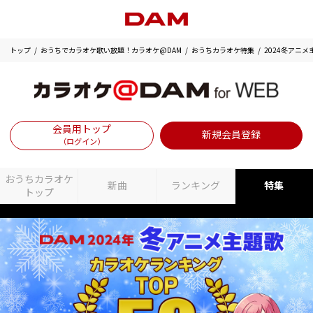
トップ
おうちでカラオケ歌い放題！カラオケ@DAM
おうちカラオケ特集
2024冬アニ
会員用トップ
新規会員登録
（ログイン）
おうちカラオケ
新曲
ランキング
特集
トップ