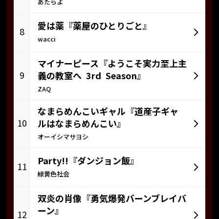
あたらよ
愛は薬『薬屋のひとりごと』
8
wacci
マイナーピース『ようこそ実力至上主
9
義の教室へ 3rd Season』
ZAQ
なまらめんこいギャル『道産子ギャ
10
ルはなまらめんこい』
オーイシマサヨシ
Party!!『ダンジョン飯』
11
緑黄色社会
双炎の肖像『勇気爆発バーンブレイバ
ーン』
12