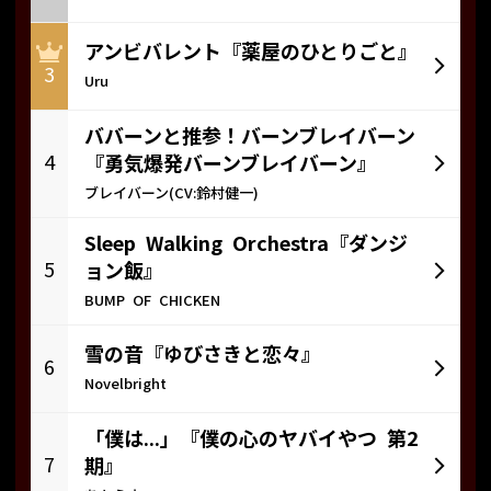
アンビバレント『薬屋のひとりごと』
3
Uru
ババーンと推参！バーンブレイバーン
4
『勇気爆発バーンブレイバーン』
ブレイバーン(CV:鈴村健一)
Sleep Walking Orchestra『ダンジ
5
ョン飯』
BUMP OF CHICKEN
雪の音『ゆびさきと恋々』
6
Novelbright
「僕は...」『僕の心のヤバイやつ 第2
7
期』