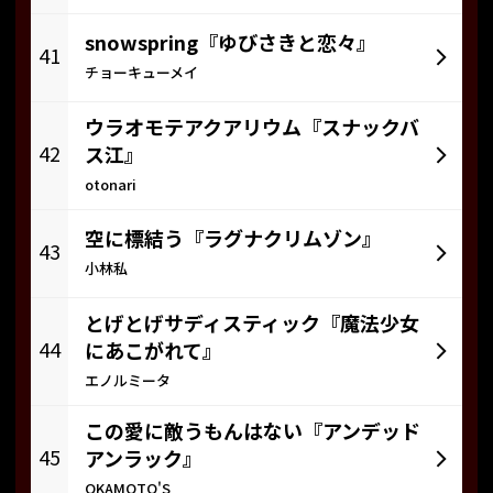
snowspring『ゆびさきと恋々』
41
チョーキューメイ
ウラオモテアクアリウム『スナックバ
42
ス江』
otonari
空に標結う『ラグナクリムゾン』
43
小林私
とげとげサディスティック『魔法少女
44
にあこがれて』
エノルミータ
この愛に敵うもんはない『アンデッド
45
アンラック』
OKAMOTO'S