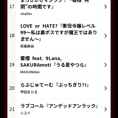
まっさかさマジック！『姫様“拷
17
問”の時間です』
shallm
LOVE or HATE?『悪役令嬢レベル
99～私は裏ボスですが魔王ではあり
18
ません～』
前島麻由
雷櫻 feat. 9Lana,
19
SAKURAmoti『うる星やつら』
MAISONdes
らぶじゅてーむ『ぶっちぎり?!』
20
甲田まひる
ラブコール『アンデッドアンラック』
21
シユイ