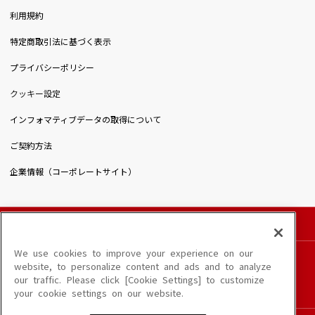
利用規約
特定商取引法に基づく表示
プライバシーポリシー
クッキー設定
インフォマティブデータの取得について
ご契約方法
企業情報（コーポレートサイト）
© DAIICHIKOSHO CO.,LTD. All Rights Reserved.
このサイトに掲載されている一切の文章・画像・写真・動画・音声等を、手段や形態を
We use cookies to improve your experience on our
問わず、著作権法の定める範囲を超えて無断で複製、転載、ファイル化などすることを
website, to personalize content and ads and to analyze
禁じます。
our traffic. Please click [Cookie Settings] to customize
楽曲及びコンテンツは、端末や配信状況によりご利用いただけない場合があります。
your cookie settings on our website.
楽曲によりMYリスト保存ができない場合があります。