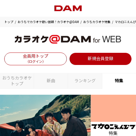
トップ
おうちでカラオケ歌い放題！カラオケ@DAM
おうちカラオケ特集
マカロニえんぴ
会員用トップ
新規会員登録
（ログイン）
おうちカラオケ
新曲
ランキング
特集
トップ