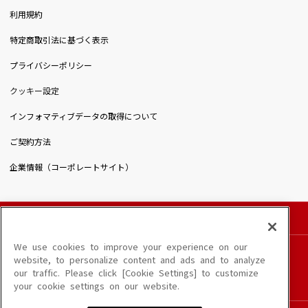
利用規約
特定商取引法に基づく表示
プライバシーポリシー
クッキー設定
インフォマティブデータの取得について
ご契約方法
企業情報（コーポレートサイト）
© DAIICHIKOSHO CO.,LTD. All Rights Reserved.
このサイトに掲載されている一切の文章・画像・写真・動画・音声等を、手段や形態を
We use cookies to improve your experience on our
問わず、著作権法の定める範囲を超えて無断で複製、転載、ファイル化などすることを
website, to personalize content and ads and to analyze
禁じます。
our traffic. Please click [Cookie Settings] to customize
楽曲及びコンテンツは、端末や配信状況によりご利用いただけない場合があります。
your cookie settings on our website.
楽曲によりMYリスト保存ができない場合があります。