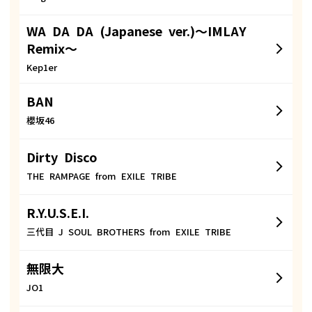
WA DA DA (Japanese ver.)〜IMLAY
Remix〜
Kep1er
BAN
櫻坂46
Dirty Disco
THE RAMPAGE from EXILE TRIBE
R.Y.U.S.E.I.
三代目 J SOUL BROTHERS from EXILE TRIBE
無限大
JO1