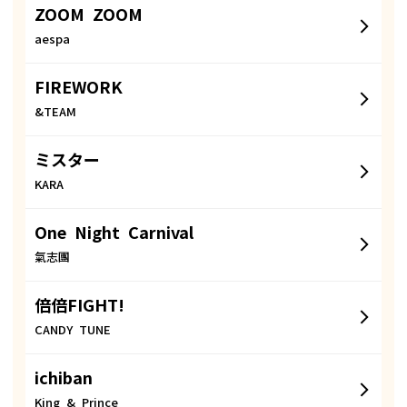
ZOOM ZOOM
aespa
FIREWORK
&TEAM
ミスター
KARA
One Night Carnival
氣志團
倍倍FIGHT!
CANDY TUNE
ichiban
King & Prince