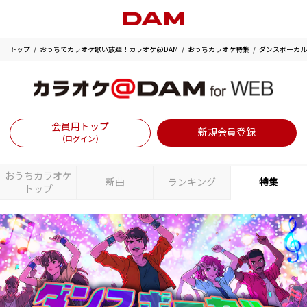
トップ
おうちでカラオケ歌い放題！カラオケ@DAM
おうちカラオケ特集
ダンスボーカル
会員用トップ
新規会員登録
（ログイン）
おうちカラオケ
新曲
ランキング
特集
トップ