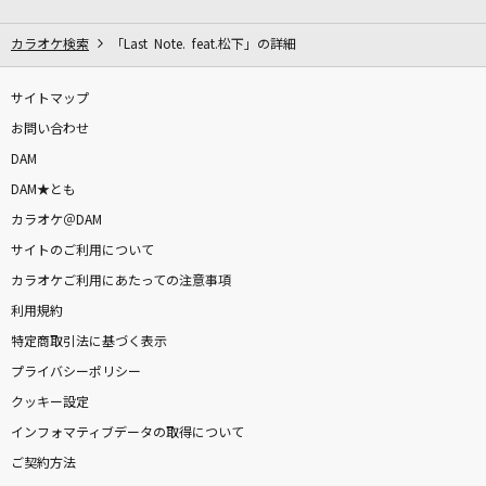
[生音]366日
HY
カラオケ検索
「Last Note. feat.松下」の詳細
私
サイトマップ
Mrs. GREEN APPLE
お問い合わせ
DAM
eternal wish～届かぬ君へ～
DAM★とも
Raphael
カラオケ＠DAM
サイトのご利用について
月を見ていた(ビデオクリップバージョン)
カラオケご利用にあたっての注意事項
米津玄師
利用規約
NEVER LET YOU GO
特定商取引法に基づく表示
B'z
プライバシーポリシー
クッキー設定
PLAYBACK
インフォマティブデータの取得について
JUJU
ご契約方法