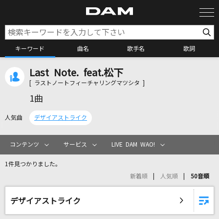
キーワード
曲名
歌手名
歌詞
Last Note. feat.松下
カラオケ検索
[ ラストノートフィーチャリングマツシタ ]
1曲
カラオケ店舗検索
人気曲
デザイアストライク
カラオケリクエスト
コンテンツ
サービス
LIVE DAM WAO!
1件見つかりました。
全国りれき
新着順
人気順
50音順
リアルタイムで歌われている曲の一覧
デザイアストライク