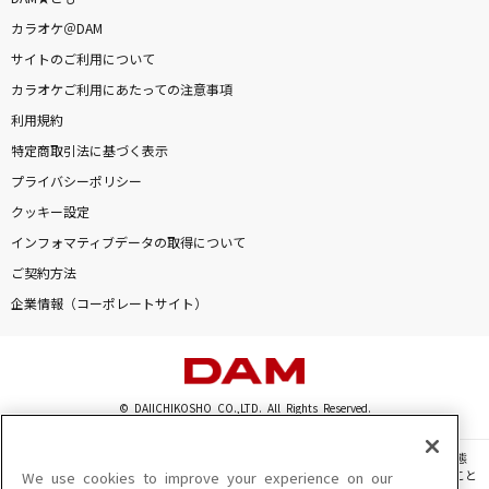
[生音]KissHug
カラオケ＠DAM
aiko
サイトのご利用について
カラオケご利用にあたっての注意事項
[生音]タイミング～Timing～
利用規約
BLACK BISCUITS
特定商取引法に基づく表示
助演女優症
プライバシーポリシー
back number
クッキー設定
インフォマティブデータの取得について
ブリキノダンス
ご契約方法
日向電工
企業情報（コーポレートサイト）
もっと見る
DAMの新曲・ランキングなど
© DAIICHIKOSHO CO.,LTD. All Rights Reserved.
カラオケ最新情報をチェック！
このサイトに掲載されている一切の文章・画像・写真・動画・音声等を、手段や形態
を問わず、著作権法の定める範囲を超えて無断で複製、転載、ファイル化などすること
We use cookies to improve your experience on our