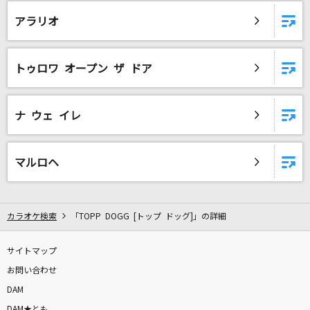
[生音]本当はね、
アラリオ
ヤングスキニー
[生音]キラキラ
トゥロワ オープン ザ ドア
aiko
[生音]未来予想図Ⅱ
ナ ウェ イレ
DREAMS COME TRUE
[生音]RAIN
マルロヘ
SEKAI NO OWARI(世界の終わり)
赤いスイートピー
カラオケ検索
「TOPP DOGG [トップ ドッグ]」の詳細
松田聖子
サイトマップ
くちづけDiamond
お問い合わせ
WEAVER
DAM
DAM★とも