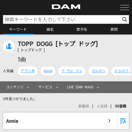
キーワード
曲名
歌手名
歌詞
TOPP DOGG [トップ ドッグ]
カラオケ検索
[ トップドッグ ]
5曲
カラオケ店舗検索
人気曲
アラリオ
Annie
ナ ウェ イレ
マルロヘ
トゥロワ 
カラオケリクエスト
コンテンツ
サービス
LIVE DAM WAO!
5件見つかりました。
全国りれき
新着順
人気順
50音順
リアルタイムで歌われている曲の一覧
Annie