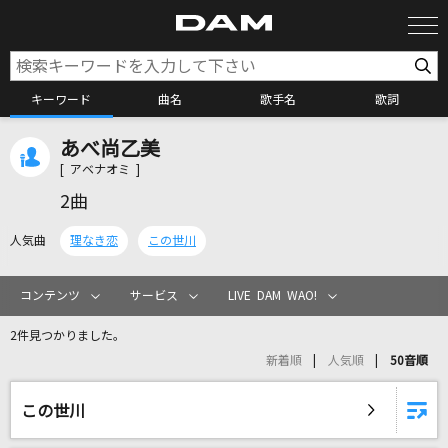
キーワード
曲名
歌手名
歌詞
あべ尚乙美
カラオケ検索
[ アベナオミ ]
2曲
カラオケ店舗検索
人気曲
理なき恋
この世川
カラオケリクエスト
コンテンツ
サービス
LIVE DAM WAO!
2件見つかりました。
全国りれき
新着順
人気順
50音順
リアルタイムで歌われている曲の一覧
この世川