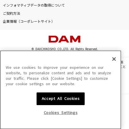
[生音]幸せ
インフォマティブデータの取得について
back number
ご契約方法
企業情報（コーポレートサイト）
トレモロ
RADWIMPS
楓
© DAIICHIKOSHO CO.,LTD. All Rights Reserved.
スピッツ
このサイトに掲載されている一切の文章・画像・写真・動画・音声等を、手段や形態
を問わず、著作権法の定める範囲を超えて無断で複製、転載、ファイル化などすること
We use cookies to improve your experience on our
[生音]世田谷ラブストーリー
を禁じます。
website, to personalize content and ads and to analyze
back number
our traffic. Please click [Cookie Settings] to customize
楽曲及びコンテンツは、機種によりご利用いただけない場合があります。
your cookie settings on our website.
楽曲及びコンテンツの配信日、配信内容が変更になる場合があります。
楽曲によりMYリスト保存ができない場合があります。
もっと見る
Accept All Cookies
JASRAC許諾番号
6602250213Y31015 6602250112Y38026 6602250240Y31015
DAMの新曲・ランキングなど
6602250241Y45122
カラオケ最新情報をチェック！
Cookies Settings
NexTone許諾番号
ID000002945 ID000002947 ID000002937 ID000002938