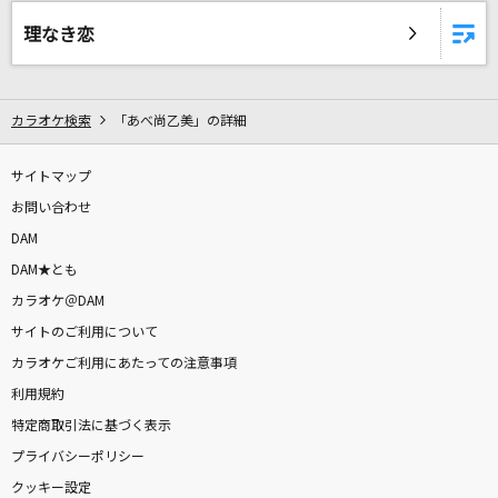
ニホンノミカタ-ネバダカラキマシタ-
理なき恋
矢島美容室
[生音]Everything
カラオケ検索
「あべ尚乙美」の詳細
Misia
サーフィン・JAPAN
サイトマップ
Mi-Ke
お問い合わせ
DAM
ライバル!
DAM★とも
松本梨香
カラオケ＠DAM
サイトのご利用について
奏(かなで)
カラオケご利用にあたっての注意事項
スキマスイッチ
利用規約
特定商取引法に基づく表示
ケセラセラ
プライバシーポリシー
Mrs. GREEN APPLE
クッキー設定