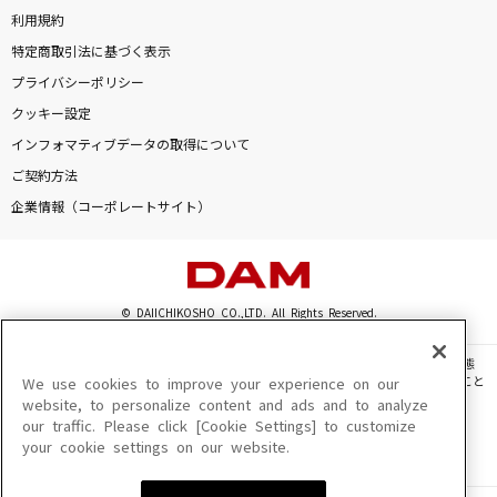
[プロオケ]桜
利用規約
コブクロ
特定商取引法に基づく表示
プライバシーポリシー
東京サマーセッション feat.CHiCO
クッキー設定
HoneyWorks
インフォマティブデータの取得について
ご契約方法
光芒
企業情報（コーポレートサイト）
B'z
世界の中心で虹を叫んだサマー
虹のコンキスタドール
© DAIICHIKOSHO CO.,LTD. All Rights Reserved.
もっと見る
このサイトに掲載されている一切の文章・画像・写真・動画・音声等を、手段や形態
を問わず、著作権法の定める範囲を超えて無断で複製、転載、ファイル化などすること
We use cookies to improve your experience on our
を禁じます。
website, to personalize content and ads and to analyze
DAMの新曲・ランキングなど
our traffic. Please click [Cookie Settings] to customize
楽曲及びコンテンツは、機種によりご利用いただけない場合があります。
カラオケ最新情報をチェック！
your cookie settings on our website.
楽曲及びコンテンツの配信日、配信内容が変更になる場合があります。
楽曲によりMYリスト保存ができない場合があります。