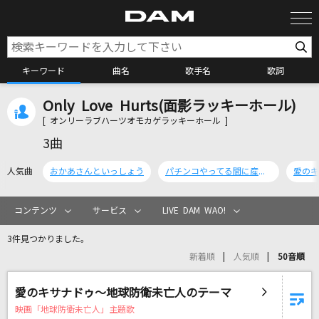
キーワード
曲名
歌手名
歌詞
Only Love Hurts(面影ラッキーホール)
カラオケ検索
[ オンリーラブハーツオモカゲラッキーホール ]
3曲
カラオケ店舗検索
人気曲
おかあさんといっしょう
パチンコやってる間に産まれて間もない娘を車の中で死なせた…夏
カラオケリクエスト
コンテンツ
サービス
LIVE DAM WAO!
3件見つかりました。
全国りれき
新着順
人気順
50音順
リアルタイムで歌われている曲の一覧
愛のキサナドゥ～地球防衛未亡人のテーマ
映画「地球防衛未亡人」主題歌