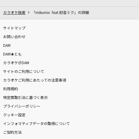
[生音]炎
LiSA
カラオケ検索
「mikumix feat.初音ミク」の詳細
神風エクスプレス
サイトマップ
焚吐×みやかわくん
お問い合わせ
DAM
世界が終るまでは…
DAM★とも
WANDS
カラオケ＠DAM
サイトのご利用について
Taking Off
カラオケご利用にあたっての注意事項
ONE OK ROCK
利用規約
mix juiceのいうとおり
特定商取引法に基づく表示
UNISON SQUARE GARDEN
プライバシーポリシー
クッキー設定
そばかす
インフォマティブデータの取得について
JUDY AND MARY
ご契約方法