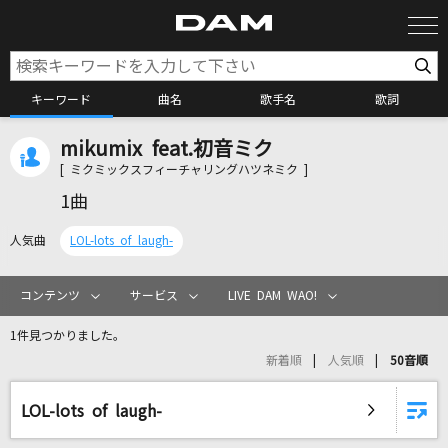
キーワード
曲名
歌手名
歌詞
mikumix feat.初音ミク
カラオケ検索
[ ミクミックスフィーチャリングハツネミク ]
1曲
カラオケ店舗検索
人気曲
LOL-lots of laugh-
カラオケリクエスト
コンテンツ
サービス
LIVE DAM WAO!
1件見つかりました。
全国りれき
新着順
人気順
50音順
リアルタイムで歌われている曲の一覧
LOL-lots of laugh-