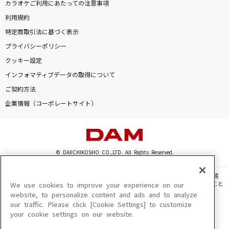
カラオケご利用にあたっての注意事項
ガンパレード・マーチ～歌え友よ、力のかぎり
～
利用規約
特定商取引法に基づく表示
山口一憲
プライバシーポリシー
缶ビール
クッキー設定
みゆな
インフォマティブデータの取得について
ご契約方法
怪獣
企業情報（コーポレートサイト）
サカナクション
石焼き芋のうた
ヘンダーソン
© DAIICHIKOSHO CO.,LTD. All Rights Reserved.
もっと見る
このサイトに掲載されている一切の文章・画像・写真・動画・音声等を、手段や形態
を問わず、著作権法の定める範囲を超えて無断で複製、転載、ファイル化などすること
We use cookies to improve your experience on our
を禁じます。
website, to personalize content and ads and to analyze
DAMの新曲・ランキングなど
our traffic. Please click [Cookie Settings] to customize
楽曲及びコンテンツは、機種によりご利用いただけない場合があります。
カラオケ最新情報をチェック！
your cookie settings on our website.
楽曲及びコンテンツの配信日、配信内容が変更になる場合があります。
楽曲によりMYリスト保存ができない場合があります。