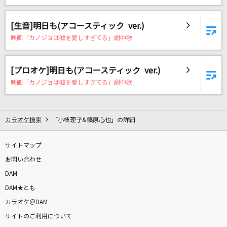
冬の妖精
松田聖子
[生音]明日も(アコースティック ver.)
映画「カノジョは嘘を愛しすぎてる」劇中歌
[オリカラ]桜坂
福山雅治
[プロオケ]明日も(アコースティック ver.)
MILABO
映画「カノジョは嘘を愛しすぎてる」劇中歌
ずっと真夜中でいいのに。
[生音]銀河高速
カラオケ検索
「小枝理子&篠原心也」の詳細
ハンブレッダーズ
サイトマップ
未来へ
お問い合わせ
Kiroro
DAM
DAM★とも
Snooze
カラオケ＠DAM
SixTONES
サイトのご利用について