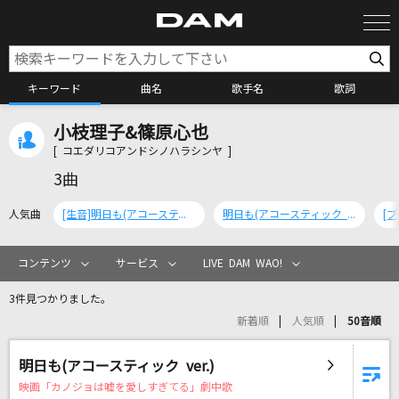
キーワード
曲名
歌手名
歌詞
小枝理子&篠原心也
カラオケ検索
[ コエダリコアンドシノハラシンヤ ]
3曲
カラオケ店舗検索
人気曲
[生音]明日も(アコースティック ver.)
明日も(アコースティック ver.)
カラオケリクエスト
コンテンツ
サービス
LIVE DAM WAO!
3件見つかりました。
全国りれき
新着順
人気順
50音順
リアルタイムで歌われている曲の一覧
明日も(アコースティック ver.)
映画「カノジョは嘘を愛しすぎてる」劇中歌